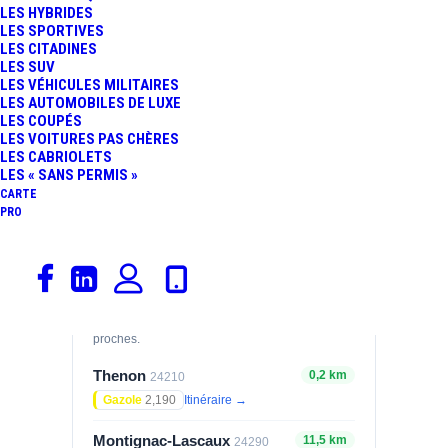
LES HYBRIDES
LES SPORTIVES
GAZOLE
SP98
LES CITADINES
2,075
1,989
€/L
€/L
LES SUV
08/08/2026
08/08/2026
LES VÉHICULES MILITAIRES
LES AUTOMOBILES DE LUXE
E10
LES COUPÉS
1,909
LES VOITURES PAS CHÈRES
€/L
LES CABRIOLETS
08/08/2026
LES « SANS PERMIS »
CARTE
Prix relevés le 08/08/2026 — mis à jour
PRO
automatiquement.
Stations à proximité
Comparez les tarifs des stations les plus
proches.
Thenon
0,2 km
24210
Gazole
2,190
Itinéraire →
Montignac-Lascaux
11,5 km
24290