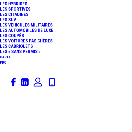
LES HYBRIDES
LES SPORTIVES
LES CITADINES
LES SUV
LES VÉHICULES MILITAIRES
LES AUTOMOBILES DE LUXE
LES COUPÉS
Radars feu rouge
LES VOITURES PAS CHÈRES
LES CABRIOLETS
Accueil
Archive by Category "Radars feu rouge"
Page 9
LES « SANS PERMIS »
CARTE
PRO
Radar feu rouge
ANNEMASSE
Ce radar feu rouge est