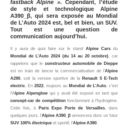
fastback Alpine »
. Cependant, l’étude
de style et technologique Alpine
A390_β, qui sera exposée au Mondial
de L’Auto 2024 est, bel et bien, un SUV.
Tout est une question de
communication aujourd’hui.
Il y aura de quoi faire sur le stand
Alpine Cars
du
Mondial de L’Auto 2024 (du 14 au 20 octobre)
, car
rappelons que le
constructeur automobile de Dieppe
est en train de lancer la commercialisation de l’
Alpine
A290
, soit la version sportive de la
Renault 5 E-Tech
electric
. En
2022
, toujours au
Mondial de L’Auto
, c’est
l’A
lpine Alpenglow
qui y avait été exposé en tant que
concept-car
de compétition
fonctionnant à l’hydrogène.
Cette fois, à
Paris
Expo Porte de Versailles
, dans
quelques jours, l’
Alpine A390_β
annoncera donc un futur
SUV
100% électrique
et sportif, l’
Alpine A390
.