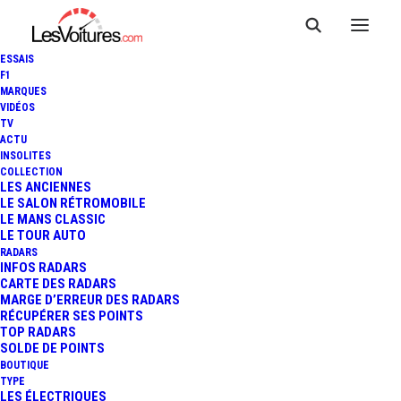
ESSAIS
F1
MARQUES
VIDÉOS
TV
ALPINE A390_Β : CONCEPT-
ACTU
INSOLITES
CAR ANNONCIATEUR D'UN
COLLECTION
LES ANCIENNES
LE SALON RÉTROMOBILE
PREMIER SUV 100%
LE MANS CLASSIC
LE TOUR AUTO
ÉLECTRIQUE
RADARS
INFOS RADARS
CARTE DES RADARS
MARGE D’ERREUR DES RADARS
RÉCUPÉRER SES POINTS
6 Minutes
|
11 octobre 2024
TOP RADARS
SOLDE DE POINTS
BOUTIQUE
TYPE
LES ÉLECTRIQUES