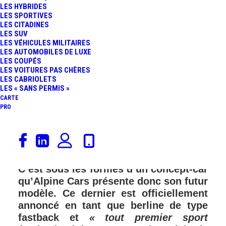
LES HYBRIDES
FR
LES SPORTIVES
LES CITADINES
LES SUV
LES VÉHICULES MILITAIRES
LES AUTOMOBILES DE LUXE
LES COUPÉS
LES VOITURES PAS CHÈRES
LES CABRIOLETS
LES « SANS PERMIS »
CARTE
PRO
On y est, voici le premier SUV 100%
électrique de l’histoire de la marque
fondée, par Jean Rédélé, ceci en 1955.
C’est sous les formes d’un concept-car
qu’Alpine Cars présente donc son futur
modèle. Ce dernier est officiellement
annoncé en tant que berline de type
fastback et
« tout premier sport