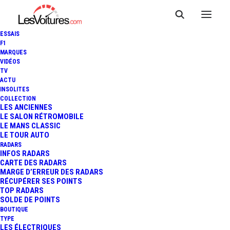
ESSAIS
F1
MARQUES
VIDÉOS
TV
ACTU
INSOLITES
COLLECTION
LES ANCIENNES
APPLI IPAD RENAULT ZOE
LE SALON RÉTROMOBILE
LE MANS CLASSIC
LE TOUR AUTO
1 Minute
|
9 juillet 2013
RADARS
INFOS RADARS
CARTE DES RADARS
MARGE D’ERREUR DES RADARS
RÉCUPÉRER SES POINTS
TOP RADARS
SOLDE DE POINTS
FR
BOUTIQUE
TYPE
LES ÉLECTRIQUES