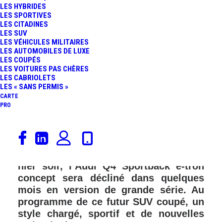
LES HYBRIDES
LES SPORTIVES
LES CITADINES
LES SUV
LES VÉHICULES MILITAIRES
LES AUTOMOBILES DE LUXE
LES COUPÉS
LES VOITURES PAS CHÈRES
LES CABRIOLETS
LES « SANS PERMIS »
CARTE
PRO
Audi continue le développement de sa
gamme au label « e-tron » synonyme
de voitures 100% électriques. Dévoilé
hier soir, l’Audi Q4 Sportback e-tron
concept sera décliné dans quelques
mois en version de grande série. Au
programme de ce futur SUV coupé, un
style chargé, sportif et de nouvelles