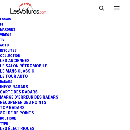
ESSAIS
F1
MARQUES
VIDÉOS
TV
ACTU
AUDI Q4 SPORTBACK E-TRON
INSOLITES
COLLECTION
CONCEPT : EN SÉRIE L'ANNÉE
LES ANCIENNES
LE SALON RÉTROMOBILE
LE MANS CLASSIC
PROCHAINE
LE TOUR AUTO
RADARS
INFOS RADARS
CARTE DES RADARS
4 Minutes
|
8 juillet 2020
MARGE D’ERREUR DES RADARS
RÉCUPÉRER SES POINTS
TOP RADARS
SOLDE DE POINTS
BOUTIQUE
TYPE
LES ÉLECTRIQUES
FR