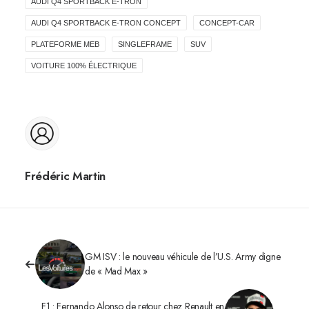
AUDI Q4 SPORTBACK E-TRON
AUDI Q4 SPORTBACK E-TRON CONCEPT
CONCEPT-CAR
PLATEFORME MEB
SINGLEFRAME
SUV
VOITURE 100% ÉLECTRIQUE
Frédéric Martin
GM ISV : le nouveau véhicule de l’U.S. Army digne
de « Mad Max »
F1 : Fernando Alonso de retour chez Renault en