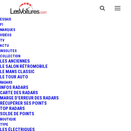
ESSAIS
F1
MARQUES
VIDÉOS
TV
ACTU
INSOLITES
AUDI SQ5 : LE DIESEL
COLLECTION
LES ANCIENNES
LE SALON RÉTROMOBILE
RELANCÉ AVEC UN V6 TDI
LE MANS CLASSIC
LE TOUR AUTO
RADARS
INFOS RADARS
2 Minutes
|
21 février 2019
CARTE DES RADARS
MARGE D’ERREUR DES RADARS
RÉCUPÉRER SES POINTS
TOP RADARS
SOLDE DE POINTS
BOUTIQUE
FR
TYPE
LES ÉLECTRIQUES