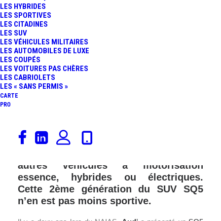
LES HYBRIDES
LES SPORTIVES
LES CITADINES
LES SUV
LES VÉHICULES MILITAIRES
LES AUTOMOBILES DE LUXE
LES COUPÉS
LES VOITURES PAS CHÈRES
LES CABRIOLETS
LES « SANS PERMIS »
CARTE
PRO
Le diesel n’est pas mort. Au Salon de
Genève, l’Audi SQ5 TDI sera présenté
telle une nouveauté osée face aux
autres véhicules à motorisation
essence, hybrides ou électriques.
Cette 2ème génération du SUV SQ5
n’en est pas moins sportive.