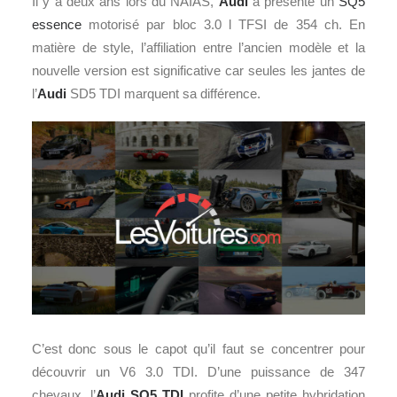
Il y a deux ans lors du NAIAS,
Audi
a présenté un
SQ5
essence
motorisé par bloc 3.0 l TFSI de 354 ch. En
matière de style, l’affiliation entre l’ancien modèle et la
nouvelle version est significative car seules les jantes de
l’
Audi
SD5 TDI marquent sa différence.
C’est donc sous le capot qu’il faut se concentrer pour
découvrir un V6 3.0 TDI. D’une puissance de 347
chevaux, l’
Audi SQ5 TDI
profite d’une petite hybridation