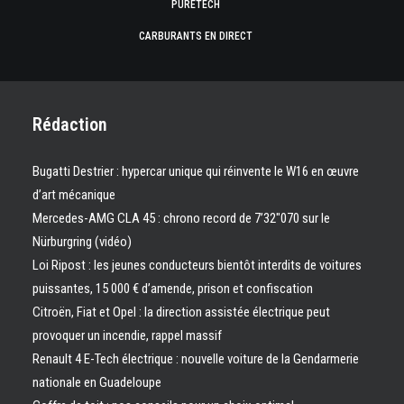
PURETECH
CARBURANTS EN DIRECT
Rédaction
Bugatti Destrier : hypercar unique qui réinvente le W16 en œuvre
d’art mécanique
Mercedes-AMG CLA 45 : chrono record de 7’32″070 sur le
Nürburgring (vidéo)
Loi Ripost : les jeunes conducteurs bientôt interdits de voitures
puissantes, 15 000 € d’amende, prison et confiscation
Citroën, Fiat et Opel : la direction assistée électrique peut
provoquer un incendie, rappel massif
Renault 4 E-Tech électrique : nouvelle voiture de la Gendarmerie
nationale en Guadeloupe