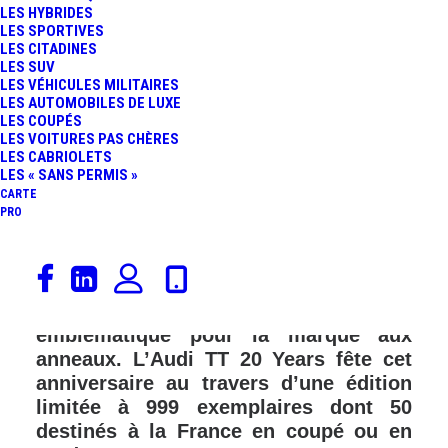
LES HYBRIDES
LES SPORTIVES
LES CITADINES
LES SUV
LES VÉHICULES MILITAIRES
LES AUTOMOBILES DE LUXE
LES COUPÉS
LES VOITURES PAS CHÈRES
LES CABRIOLETS
LES « SANS PERMIS »
CARTE
PRO
Audi célèbre les 20 ans de la TT.
Lancée en 1988, l’Audi TT est
rapidement devenue une voiture
emblématique pour la marque aux
anneaux. L’Audi TT 20 Years fête cet
anniversaire au travers d’une édition
limitée à 999 exemplaires dont 50
destinés à la France en coupé ou en