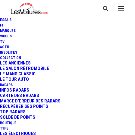
ESSAIS
F1
MARQUES
VIDÉOS
TV
ACTU
INSOLITES
AUDI TT : UNE SÉRIE LIMITÉE
COLLECTION
LES ANCIENNES
LE SALON RÉTROMOBILE
ANNIVERSAIRE "20 YEARS"
LE MANS CLASSIC
LE TOUR AUTO
RADARS
INFOS RADARS
2 Minutes
|
20 janvier 2019
CARTE DES RADARS
MARGE D’ERREUR DES RADARS
RÉCUPÉRER SES POINTS
TOP RADARS
SOLDE DE POINTS
BOUTIQUE
FR
TYPE
LES ÉLECTRIQUES