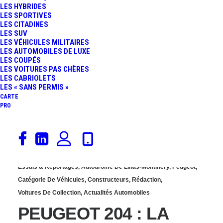
LES HYBRIDES
DE LA PEUGEOT 204
LES SPORTIVES
LES CITADINES
LES SUV
COUPÉ LORS DU TOUR
LES VÉHICULES MILITAIRES
LES AUTOMOBILES DE LUXE
LES COUPÉS
AUTO 2015 !
LES VOITURES PAS CHÈRES
LES CABRIOLETS
LES « SANS PERMIS »
CARTE
PRO
3 mai 2015
Essais & Reportages
,
Autodrome De Linas-Montlhéry
,
Peugeot
,
Catégorie De Véhicules
,
Constructeurs
,
Rédaction
,
Voitures De Collection
,
Actualités Automobiles
PEUGEOT 204 : LA