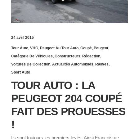
24 avril 2015
Tour Auto
,
VHC
,
Peugeot Au Tour Auto
,
Coupé
,
Peugeot
,
Catégorie De Véhicules
,
Constructeurs
,
Rédaction
,
Voitures De Collection
,
Actualités Automobiles
,
Rallyes
,
Sport Auto
TOUR AUTO : LA
PEUGEOT 204 COUPÉ
FAIT DES PROUESSES
!
Ils sont toujours les premiers levés. Ainsi François de