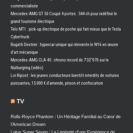
commercialisée
Mercedes-AMG GT 53 Coupé 4 portes : 544 ch pour redéfinir le
grand tourisme électrique
Telo MT1 : pick‑up électrique de poche qui fait mieux que le Tesla
Cybertruck
Bugatti Destrier : hypercar unique qui réinvente le W16 en œuvre
d’art mécanique
Mercedes-AMG CLA 45 : chrono record de 7’32″070 sur le
Nürburgring (vidéo)
Loi Ripost : les jeunes conducteurs bientôt interdits de voitures
puissantes, 15 000 € d’amende, prison et confiscation
TV
Rolls-Royce Phantom : Un Héritage Familial au Cœur de
l’American Dream
Lotus Super Seven : La Légèreté d’une Expérience de