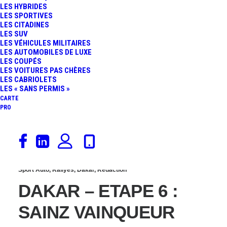
LES HYBRIDES
ATTIYAH VAINQUEUR,
LES SPORTIVES
LES CITADINES
LES SUV
SAINZ TOUT PRÈS DU
LES VÉHICULES MILITAIRES
LES AUTOMOBILES DE LUXE
LES COUPÉS
SUCCÈS
LES VOITURES PAS CHÈRES
LES CABRIOLETS
LES « SANS PERMIS »
CARTE
PRO
11 janvier 2018
Sport Auto
,
Rallyes
,
Dakar
,
Rédaction
DAKAR – ETAPE 6 :
SAINZ VAINQUEUR