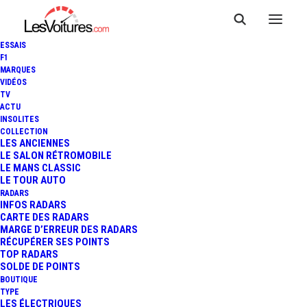
ESSAIS
F1
MARQUES
VIDÉOS
TV
ACTU
INSOLITES
COLLECTION
LES ANCIENNES
LE SALON RÉTROMOBILE
LE MANS CLASSIC
LE TOUR AUTO
RADARS
INFOS RADARS
CARTE DES RADARS
MARGE D’ERREUR DES RADARS
RÉCUPÉRER SES POINTS
TOP RADARS
19 janvier 2018
SOLDE DE POINTS
BOUTIQUE
DAKAR – ETAPE 13 : AL-
TYPE
LES ÉLECTRIQUES