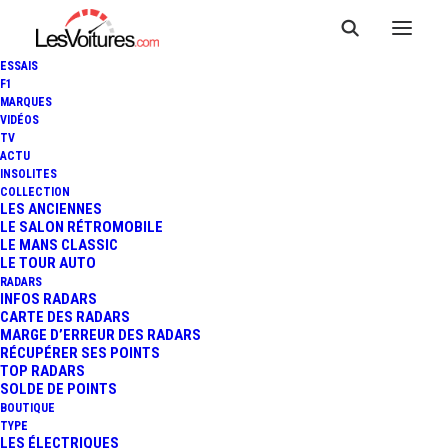
ESSAIS
F1
MARQUES
VIDÉOS
TV
ACTU
INSOLITES
COLLECTION
LES ANCIENNES
LE SALON RÉTROMOBILE
LE MANS CLASSIC
LE TOUR AUTO
RADARS
INFOS RADARS
CARTE DES RADARS
MARGE D’ERREUR DES RADARS
RÉCUPÉRER SES POINTS
TOP RADARS
17 février 2014
SOLDE DE POINTS
BOUTIQUE
FIAT 500L BEATS
TYPE
LES ÉLECTRIQUES