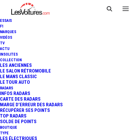
ESSAIS
F1
MARQUES
VIDÉOS
TV
ACTU
INSOLITES
COLLECTION
LES ANCIENNES
LE SALON RÉTROMOBILE
LE MANS CLASSIC
LE TOUR AUTO
RADARS
INFOS RADARS
CARTE DES RADARS
MARGE D’ERREUR DES RADARS
RÉCUPÉRER SES POINTS
TOP RADARS
26 février 2026
SOLDE DE POINTS
BOUTIQUE
FREINAGE FANTÔME : «
TYPE
LES ÉLECTRIQUES