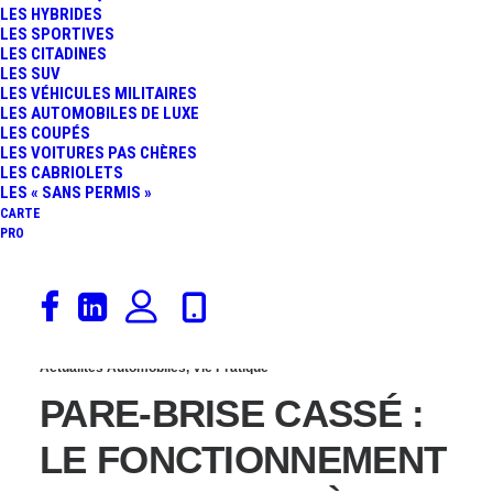
LES HYBRIDES
LES CONCESSIONS
LES SPORTIVES
LES CITADINES
LES SUV
NOUS PRENNENT POUR
LES VÉHICULES MILITAIRES
LES AUTOMOBILES DE LUXE
LES COUPÉS
DES DÉBILES », LES
LES VOITURES PAS CHÈRES
LES CABRIOLETS
AUTOMOBILISTES À
LES « SANS PERMIS »
CARTE
PRO
BOUT
10 décembre 2024
Actualités Automobiles
,
Vie Pratique
PARE-BRISE CASSÉ :
LE FONCTIONNEMENT