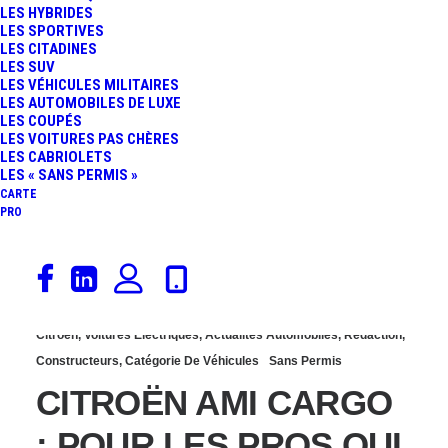
LES HYBRIDES
000 KM PARCOURUS, LA
LES SPORTIVES
LES CITADINES
LES SUV
« CROISIÈRE VERTE »
LES VÉHICULES MILITAIRES
LES AUTOMOBILES DE LUXE
LES COUPÉS
EST ARRIVÉE AU CAP
LES VOITURES PAS CHÈRES
LES CABRIOLETS
LES « SANS PERMIS »
CARTE
PRO
6 mai 2021
Citroën
,
Voitures Électriques
,
Actualités Automobiles
,
Rédaction
,
Constructeurs
,
Catégorie De Véhicules
Sans Permis
CITROËN AMI CARGO
: POUR LES PROS QUI