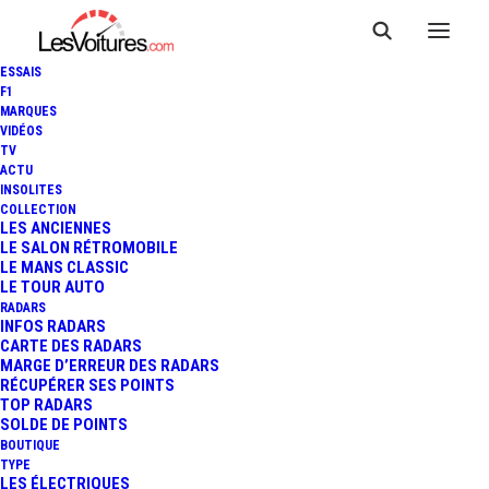
ESSAIS
F1
MARQUES
VIDÉOS
TV
ACTU
INSOLITES
COLLECTION
LES ANCIENNES
LE SALON RÉTROMOBILE
LE MANS CLASSIC
LE TOUR AUTO
RADARS
INFOS RADARS
CARTE DES RADARS
MARGE D’ERREUR DES RADARS
RÉCUPÉRER SES POINTS
TOP RADARS
3 mars 2025
SOLDE DE POINTS
BOUTIQUE
CITROËN AMI : APRÈS 17
TYPE
LES ÉLECTRIQUES