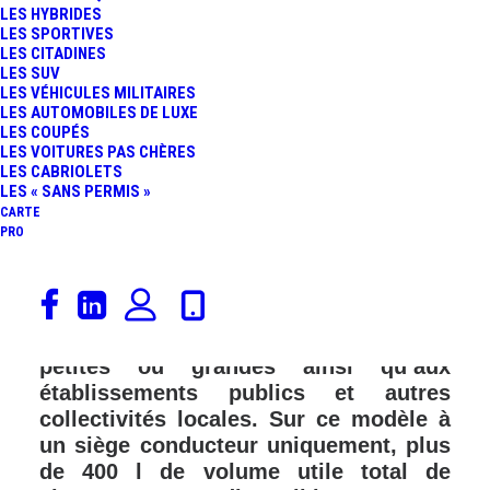
LES HYBRIDES
LES SPORTIVES
LES CITADINES
LES SUV
LES VÉHICULES MILITAIRES
LES AUTOMOBILES DE LUXE
LES COUPÉS
LES VOITURES PAS CHÈRES
LES CABRIOLETS
LES « SANS PERMIS »
CARTE
PRO
La Citroën Ami est désormais
disponible en une version baptisée
« Cargo » dédiée aux entreprises
petites ou grandes ainsi qu’aux
établissements publics et autres
collectivités locales. Sur ce modèle à
un siège conducteur uniquement, plus
de 400 l de volume utile total de