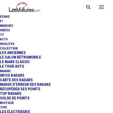
ESSAIS
F1
MARQUES
VIDÉOS
TV
ACTU
CITROËN AMI CARGO : POUR
INSOLITES
COLLECTION
LES PROS QUI N'ONT PAS LE
LES ANCIENNES
LE SALON RÉTROMOBILE
LE MANS CLASSIC
PERMIS
LE TOUR AUTO
RADARS
INFOS RADARS
CARTE DES RADARS
2 Minutes
|
6 mai 2021
MARGE D’ERREUR DES RADARS
RÉCUPÉRER SES POINTS
TOP RADARS
SOLDE DE POINTS
BOUTIQUE
TYPE
LES ÉLECTRIQUES
FR