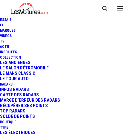
ESSAIS
F1
MARQUES
VIDÉOS
TV
ACTU
INSOLITES
COLLECTION
LES ANCIENNES
LE SALON RÉTROMOBILE
LE MANS CLASSIC
LE TOUR AUTO
RADARS
INFOS RADARS
CARTE DES RADARS
MARGE D’ERREUR DES RADARS
RÉCUPÉRER SES POINTS
TOP RADARS
21 octobre 2014
SOLDE DE POINTS
BOUTIQUE
VIDÉO : LA NISSAN GT-R
TYPE
LES ÉLECTRIQUES