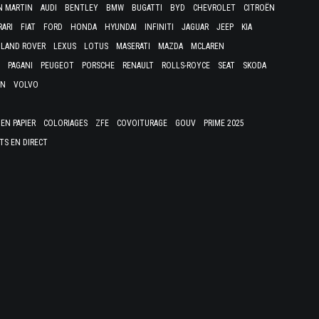
N MARTIN
AUDI
BENTLEY
BMW
BUGATTI
BYD
CHEVROLET
CITROËN
RARI
FIAT
FORD
HONDA
HYUNDAI
INFINITI
JAGUAR
JEEP
KIA
LAND ROVER
LEXUS
LOTUS
MASERATI
MAZDA
MCLAREN
PAGANI
PEUGEOT
PORSCHE
RENAULT
ROLLS-ROYCE
SEAT
SKODA
EN
VOLVO
EN PAPIER
COLORIAGES
ZFE
COVOITURAGE
GOUV
PRIME 2025
TS EN DIRECT