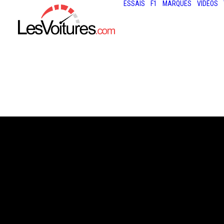
ESSAIS
F1
MARQUES
VIDÉOS
21 août 2013
AUDI A8 : LE VA
ADMIRABLE EST