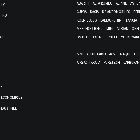
ABARTH
ALFA ROMEO
ALPINE
ASTO
 TV
CUPRA
DACIA
DS AUTOMOBILES
FER
 PRO
KOENIGSEGG
LAMBORGHINI
LANCIA
MERCEDES-BENZ
MINI
NISSAN
OPEL
SSIC
SMART
TESLA
TOYOTA
VOLKSWAG
SIMULATEUR CARTE GRISE
MAQUETTES 
AIRBAG TAKATA
PURETECH
CARBURAN
GE
E ÉCONOMIQUE
NDUSTRIEL