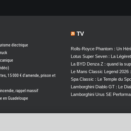
TV
urisme électrique
Rolls-Royce Phantom : Un Héri
truck
Lotus Super Seven : La Légère
écanique
La BYD Denza Z : quand la super
vidéo)
Le Mans Classic Legend 2026 :
ntes, 15 000 € d’amende, prison et
Spa Classic : Le Temple du Sp
Lamborghini Diablo GT : Le Di
 incendie, rappel massif
Lamborghini Urus SE Performa
ale en Guadeloupe