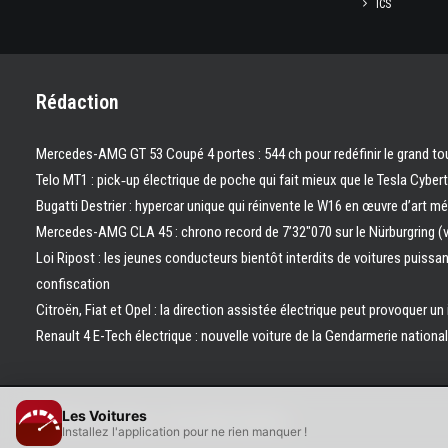
ICS
Rédaction
Mercedes-AMG GT 53 Coupé 4 portes : 544 ch pour redéfinir le grand to
Telo MT1 : pick‑up électrique de poche qui fait mieux que le Tesla Cyber
Bugatti Destrier : hypercar unique qui réinvente le W16 en œuvre d’art m
Mercedes-AMG CLA 45 : chrono record de 7’32″070 sur le Nürburgring (
Loi Ripost : les jeunes conducteurs bientôt interdits de voitures puissa
confiscation
Citroën, Fiat et Opel : la direction assistée électrique peut provoquer un
Renault 4 E-Tech électrique : nouvelle voiture de la Gendarmerie nation
Les Voitures
© 2026 Les Voitures. | Tous droits réservés.
Installez l'application pour ne rien manquer !