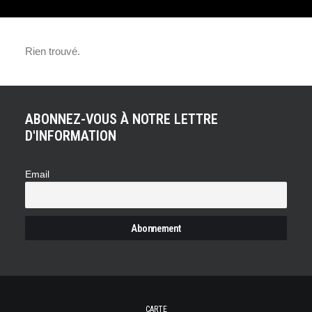
PRÉSIDENTIELLE 2017 :
Rien trouvé.
L’ABSENCE DE
MESURES POUR LES
ABONNEZ-VOUS À NOTRE LETTRE
AUTOMOBILISTES !
D'INFORMATION
Email
CARTE