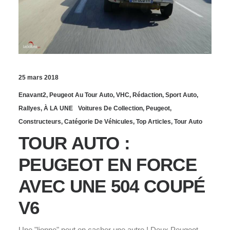
25 mars 2018
Enavant2
,
Peugeot Au Tour Auto
,
VHC
,
Rédaction
,
Sport Auto
,
Rallyes
,
À LA UNE
Voitures De Collection
,
Peugeot
,
Constructeurs
,
Catégorie De Véhicules
,
Top Articles
,
Tour Auto
TOUR AUTO :
PEUGEOT EN FORCE
AVEC UNE 504 COUPÉ
V6
Une "lionne" peut en cacher une autre ! Deux Peugeot