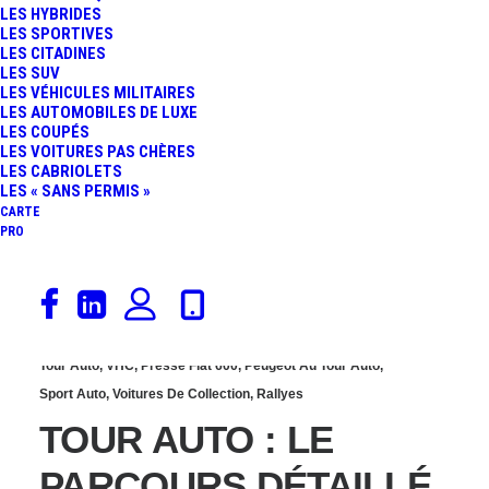
LES HYBRIDES
AIX-EN-PROVENCE :
LES SPORTIVES
LES CITADINES
LES SUV
OBJECTIF PODIUM POUR
LES VÉHICULES MILITAIRES
LES AUTOMOBILES DE LUXE
LES COUPÉS
LA PEUGEOT 504
LES VOITURES PAS CHÈRES
LES CABRIOLETS
BERLINE
LES « SANS PERMIS »
CARTE
PRO
16 avril 2018
Tour Auto
,
VHC
,
Presse Fiat 600
,
Peugeot Au Tour Auto
,
Sport Auto
,
Voitures De Collection
,
Rallyes
TOUR AUTO : LE
PARCOURS DÉTAILLÉ