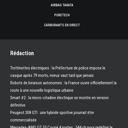
AIRBAG TAKATA
PURETECH
CARBURANTS EN DIRECT
Rédaction
Trottinettes électriques : la Préfecture de police impose le
casque après 79 morts, mieux vaut tard que jamais
Robots de livraison autonomes : la France ouvre officiellement la
route à une nouvelle logistique urbaine
Smart #2 : la micro-citadine électrique se montre en version
définitive
Peugeot 308 GTI : une hybride sportive pourrait être
commercialisée
Mercedes-AMG GT 53 Coupé 4 portes : 544 ch pour redéfinir le