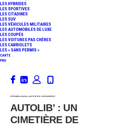
LES HYBRIDES
VALÉRIE PÉCRESSE
LES SPORTIVES
LES CITADINES
LES SUV
VEUT RÉUSSIR EN ÎLE-
LES VÉHICULES MILITAIRES
LES AUTOMOBILES DE LUXE
LES COUPÉS
DE-FRANCE LÀ OÙ ANNE
LES VOITURES PAS CHÈRES
LES CABRIOLETS
HIDALGO A ÉCHOUÉ
LES « SANS PERMIS »
CARTE
PRO
1 août 2018
Rédaction
,
Brèves Insolites
AUTOLIB’ : UN
CIMETIÈRE DE