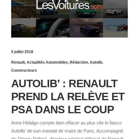
5 juillet 2018
Renault
,
Actualités Automobiles
,
Rédaction
,
Autolib
,
Constructeurs
AUTOLIB’ : RENAULT
PREND LA RELÈVE ET
PSA DANS LE COUP
Anne Hidalgo compte bien effacer au plus vite le fiasco
Autolib' de son mandat de maire de Paris. Accompagné
de Thierry Bolloré, directeur général délégué de Renault