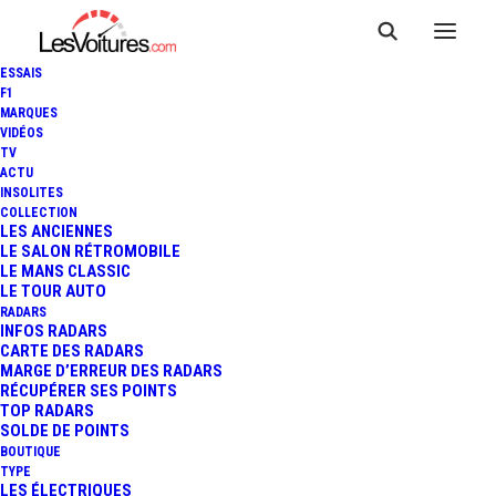
ESSAIS
F1
MARQUES
VIDÉOS
TV
AUTOLIB' : 179 M€ DE PERTE
ACTU
INSOLITES
EN PRÉVISION À 2023, LE
COLLECTION
LES ANCIENNES
LE SALON RÉTROMOBILE
CONTRIBUABLE DEVRAIT
LE MANS CLASSIC
LE TOUR AUTO
PAYER !
RADARS
INFOS RADARS
CARTE DES RADARS
MARGE D’ERREUR DES RADARS
RÉCUPÉRER SES POINTS
2 Minutes
|
5 janvier 2017
TOP RADARS
SOLDE DE POINTS
BOUTIQUE
TYPE
LES ÉLECTRIQUES