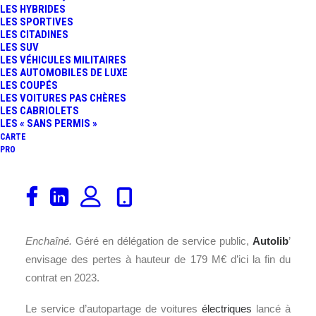
LES HYBRIDES
FR
LES SPORTIVES
LES CITADINES
LES SUV
LES VÉHICULES MILITAIRES
LES AUTOMOBILES DE LUXE
LES COUPÉS
LES VOITURES PAS CHÈRES
LES CABRIOLETS
LES « SANS PERMIS »
CARTE
PRO
Les contribuables français devront-ils éponger les dettes
du
groupe Bolloré
? C’est la question que l’on peut se
poser après les révélations du
journal
Le Canard
Enchaîné.
Géré en délégation de service public,
Autolib
’
envisage des pertes à hauteur de 179 M€ d’ici la fin du
contrat en 2023.
Le service d’autopartage de voitures
électriques
lancé à