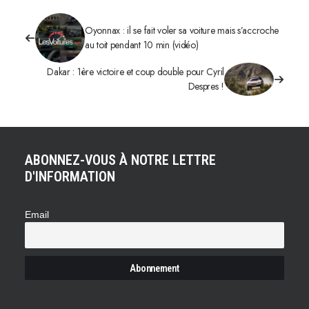
Oyonnax : il se fait voler sa voiture mais s’accroche
au toit pendant 10 min (vidéo)
Dakar : 1ère victoire et coup double pour Cyril
Despres !
ABONNEZ-VOUS À NOTRE LETTRE
D'INFORMATION
Email