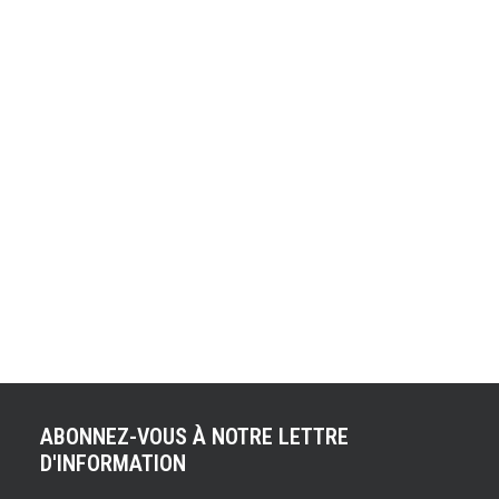
KM D’AUTONOMIE
ATTENDUE À MOINS
DE 65 000 €
En quelques mois à peine, le BMW iX3 « Neue Klasse »
a engrangé plus de 50 000 commandes, et ce alors que
seule sa déclinaison la plus élaborée était disponible à
l'achat. L'arrivée d'une variante plus accessible ne pourra
que renforcer cette dynamique commerciale déjà
remarquable. Le BMW iX3 40 équipé d'un unique…
ABONNEZ-VOUS À NOTRE LETTRE
D'INFORMATION