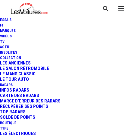
ESSAIS
F1
MARQUES
VIDÉOS
TV
ACTU
INSOLITES
COLLECTION
LES ANCIENNES
LE SALON RÉTROMOBILE
LE MANS CLASSIC
LE TOUR AUTO
RADARS
INFOS RADARS
CARTE DES RADARS
MARGE D’ERREUR DES RADARS
RÉCUPÉRER SES POINTS
TOP RADARS
12 juin 2026
SOLDE DE POINTS
BOUTIQUE
BMW IX3 50 XDRIVE : LA
TYPE
LES ÉLECTRIQUES