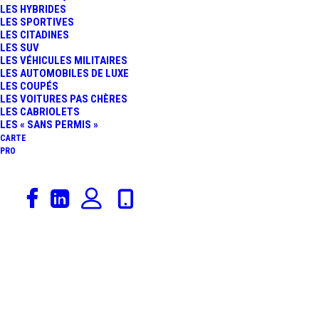
LES HYBRIDES
VÉRITÉ SUR SA
LES SPORTIVES
LES CITADINES
LES SUV
CONSOMMATION EN
LES VÉHICULES MILITAIRES
LES AUTOMOBILES DE LUXE
LES COUPÉS
VILLE, CHIFFRES À
LES VOITURES PAS CHÈRES
LES CABRIOLETS
L’APPUI
LES « SANS PERMIS »
CARTE
PRO
31 mars 2026
Bmw
,
Voitures Électriques
,
Actualités Automobiles
,
SUV
,
Rédaction
,
Constructeurs
,
Catégorie De Véhicules
BMW IX3 : LA
VERSION 40 DE 635