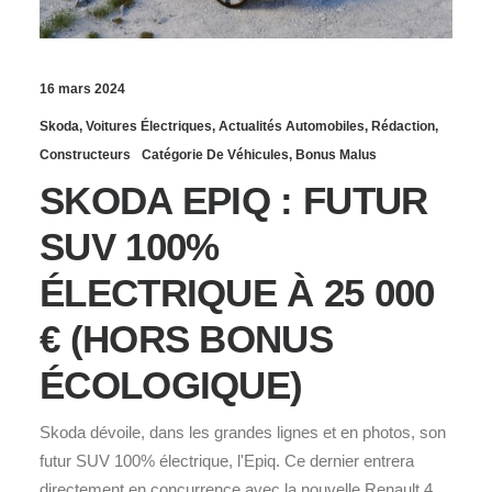
16 mars 2024
Skoda
,
Voitures Électriques
,
Actualités Automobiles
,
Rédaction
,
Constructeurs
Catégorie De Véhicules
,
Bonus Malus
SKODA EPIQ : FUTUR
SUV 100%
ÉLECTRIQUE À 25 000
€ (HORS BONUS
ÉCOLOGIQUE)
Skoda dévoile, dans les grandes lignes et en photos, son
futur SUV 100% électrique, l'Epiq. Ce dernier entrera
directement en concurrence avec la nouvelle Renault 4