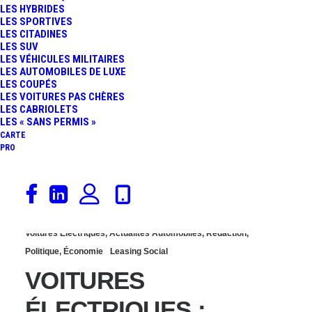
LES HYBRIDES
CARBURANTS EN
LES SPORTIVES
LES CITADINES
LES SUV
HAUSSE, MALUS
LES VÉHICULES MILITAIRES
LES AUTOMOBILES DE LUXE
LES COUPÉS
EXPLOSIF ET CONTRÔLE
LES VOITURES PAS CHÈRES
LES CABRIOLETS
TECHNIQUE
LES « SANS PERMIS »
CARTE
PRO
IMPITOYABLE
8 septembre 2025
Voitures Électriques
,
Actualités Automobiles
,
Rédaction
,
Politique
,
Économie
Leasing Social
VOITURES
ÉLECTRIQUES :