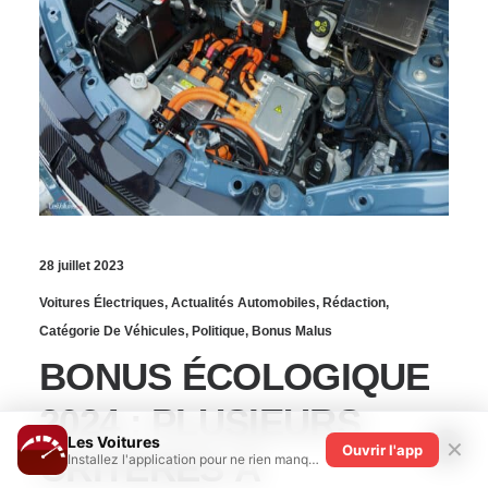
28 juillet 2023
Voitures Électriques
,
Actualités Automobiles
,
Rédaction
,
Catégorie De Véhicules
,
Politique
,
Bonus Malus
BONUS ÉCOLOGIQUE
2024 : PLUSIEURS
Les Voitures
✕
Ouvrir l'app
CRITÈRES À
Installez l'application pour ne rien manquer !