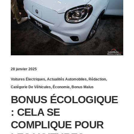
28 janvier 2025
Voitures Électriques
,
Actualités Automobiles
,
Rédaction
,
Catégorie De Véhicules
,
Économie
,
Bonus Malus
BONUS ÉCOLOGIQUE
: CELA SE
COMPLIQUE POUR