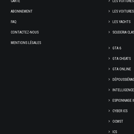
CARTE
LES VOITURES
ABONNEMENT
LES VOITURES
FAQ
LES YACHTS
CONTACTEZ-NOUS
SCUDERIA CLA
MENTIONS LÉGALES
GTA 6
GTA CHEATS
GTA ONLINE
DÉPOUSSIÉRA
INTELLIGENC
ESPIONNAGE I
CYBER ICS
OCMST
ICS