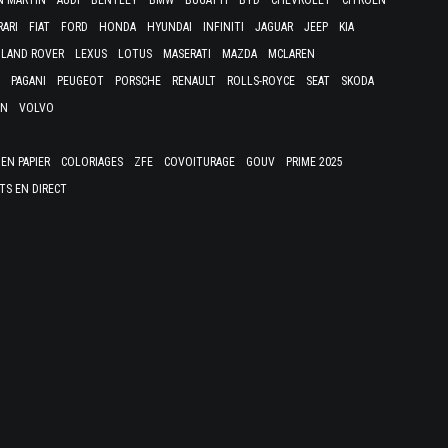
N MARTIN
AUDI
BENTLEY
BMW
BUGATTI
BYD
CHEVROLET
CITROËN
RARI
FIAT
FORD
HONDA
HYUNDAI
INFINITI
JAGUAR
JEEP
KIA
LAND ROVER
LEXUS
LOTUS
MASERATI
MAZDA
MCLAREN
PAGANI
PEUGEOT
PORSCHE
RENAULT
ROLLS-ROYCE
SEAT
SKODA
EN
VOLVO
EN PAPIER
COLORIAGES
ZFE
COVOITURAGE
GOUV
PRIME 2025
TS EN DIRECT