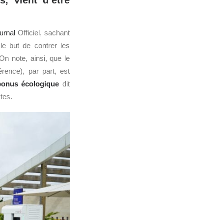
s, vient d’être
urnal
Officiel, sachant
 le but de contrer les
n note, ainsi, que le
ence), par part, est
bonus écologique
dit
tes.