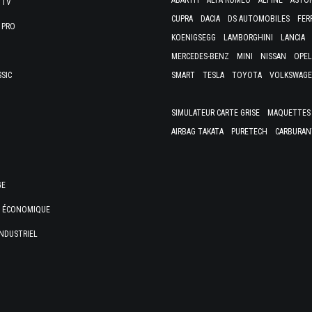
ABARTH
ALFA ROMEO
ALPINE
ASTO
 TV
CUPRA
DACIA
DS AUTOMOBILES
FER
 PRO
KOENIGSEGG
LAMBORGHINI
LANCIA
MERCEDES-BENZ
MINI
NISSAN
OPEL
SSIC
SMART
TESLA
TOYOTA
VOLKSWAG
SIMULATEUR CARTE GRISE
MAQUETTES 
AIRBAG TAKATA
PURETECH
CARBURAN
GE
E ÉCONOMIQUE
NDUSTRIEL