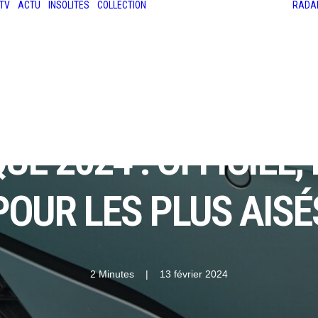
TV
ACTU
INSOLITES
COLLECTION
RADA
LES ANCIENNES
LE SALON RÉTROMOBILE
LE MANS CLASSIC
LE TOUR AUTO
 2024 : OFFICIEL, 
POUR LES PLUS AISÉ
2 Minutes
|
13 février 2024