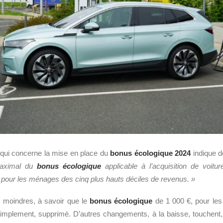
qui concerne la mise en place du
bonus écologique 2024
indique d
maximal du
bonus écologique
applicable à l’acquisition de voitur
pour les ménages des cinq plus hauts déciles de revenus. »
s moindres, à savoir que le
bonus écologique
de 1 000 €, pour le
 simplement, supprimé. D’autres changements, à la baisse, touchent,