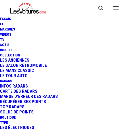
ESSAIS
F1
MARQUES
VIDÉOS
TV
BONUS ÉCOLOGIQUE 2024 :
ACTU
INSOLITES
UN VRAI "CASSE-TÊTE
COLLECTION
LES ANCIENNES
LE SALON RÉTROMOBILE
CHINOIS" POUR LA VOITURE
LE MANS CLASSIC
LE TOUR AUTO
ÉLECTRIQUE
RADARS
INFOS RADARS
CARTE DES RADARS
MARGE D’ERREUR DES RADARS
RÉCUPÉRER SES POINTS
4 Minutes
|
21 septembre 2023
TOP RADARS
SOLDE DE POINTS
BOUTIQUE
TYPE
LES ÉLECTRIQUES