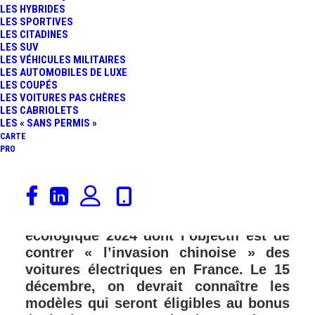
LES HYBRIDES
FR
LES SPORTIVES
LES CITADINES
LES SUV
LES VÉHICULES MILITAIRES
LES AUTOMOBILES DE LUXE
LES COUPÉS
LES VOITURES PAS CHÈRES
LES CABRIOLETS
LES « SANS PERMIS »
CARTE
PRO
Le gouvernement vient de publier, au
Journal Officiel, les critères précis qui
définissent le complexe bonus
écologique 2024 dont l’objectif est de
contrer « l’invasion chinoise » des
voitures électriques en France. Le 15
décembre, on devrait connaître les
modèles qui seront éligibles au bonus