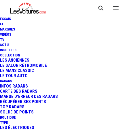
ESSAIS
F1
MARQUES
VIDÉOS
TV
ACTU
INSOLITES
COLLECTION
LES ANCIENNES
LE SALON RÉTROMOBILE
LE MANS CLASSIC
LE TOUR AUTO
RADARS
INFOS RADARS
CARTE DES RADARS
MARGE D’ERREUR DES RADARS
RÉCUPÉRER SES POINTS
TOP RADARS
3 juin 2013
SOLDE DE POINTS
BOUTIQUE
BRABUS GL B63-620
TYPE
LES ÉLECTRIQUES