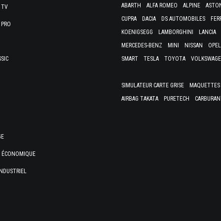
ABARTH
ALFA ROMEO
ALPINE
ASTO
 TV
CUPRA
DACIA
DS AUTOMOBILES
FER
 PRO
KOENIGSEGG
LAMBORGHINI
LANCIA
MERCEDES-BENZ
MINI
NISSAN
OPEL
SSIC
SMART
TESLA
TOYOTA
VOLKSWAG
SIMULATEUR CARTE GRISE
MAQUETTES 
AIRBAG TAKATA
PURETECH
CARBURAN
GE
E ÉCONOMIQUE
NDUSTRIEL