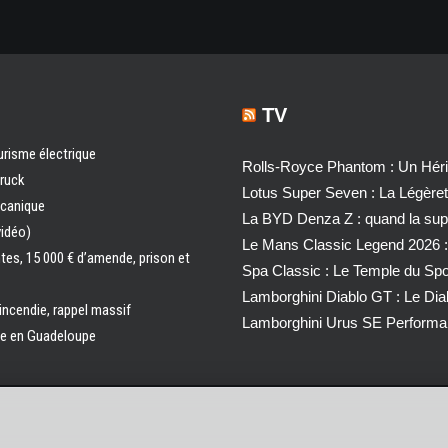
TV
urisme électrique
Rolls-Royce Phantom : Un Héri
truck
Lotus Super Seven : La Légère
écanique
La BYD Denza Z : quand la super
vidéo)
Le Mans Classic Legend 2026 :
ntes, 15 000 € d’amende, prison et
Spa Classic : Le Temple du Sp
Lamborghini Diablo GT : Le Di
 incendie, rappel massif
Lamborghini Urus SE Performa
ale en Guadeloupe