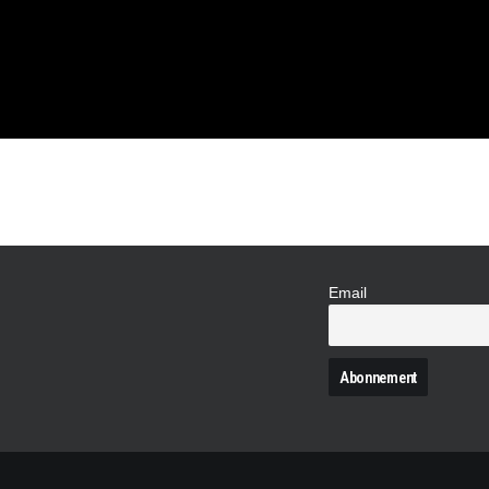
4 COUPÉ
…
Email
N