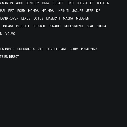
N MARTIN
AUDI
BENTLEY
BMW
BUGATTI
BYD
CHEVROLET
CITROËN
RARI
FIAT
FORD
HONDA
HYUNDAI
INFINITI
JAGUAR
JEEP
KIA
LAND ROVER
LEXUS
LOTUS
MASERATI
MAZDA
MCLAREN
PAGANI
PEUGEOT
PORSCHE
RENAULT
ROLLS-ROYCE
SEAT
SKODA
EN
VOLVO
EN PAPIER
COLORIAGES
ZFE
COVOITURAGE
GOUV
PRIME 2025
TS EN DIRECT