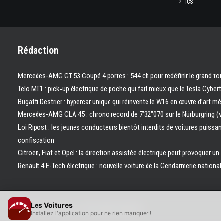
ICS
Rédaction
Mercedes-AMG GT 53 Coupé 4 portes : 544 ch pour redéfinir le grand to
Telo MT1 : pick‑up électrique de poche qui fait mieux que le Tesla Cyber
Bugatti Destrier : hypercar unique qui réinvente le W16 en œuvre d’art m
Mercedes-AMG CLA 45 : chrono record de 7’32″070 sur le Nürburgring (
Loi Ripost : les jeunes conducteurs bientôt interdits de voitures puissa
confiscation
Citroën, Fiat et Opel : la direction assistée électrique peut provoquer un
Renault 4 E-Tech électrique : nouvelle voiture de la Gendarmerie nation
Les Voitures
© 2026 Les Voitures. | Tous droits réservés.
Installez l'application pour ne rien manquer !