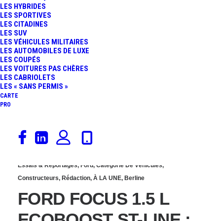
LES HYBRIDES
NOUVEAU SUV
LES SPORTIVES
LES CITADINES
LES SUV
COMPACT FAIT FORT
LES VÉHICULES MILITAIRES
LES AUTOMOBILES DE LUXE
LES COUPÉS
LES VOITURES PAS CHÈRES
LES CABRIOLETS
LES « SANS PERMIS »
CARTE
PRO
8 juillet 2018
Essais & Reportages
,
Ford
,
Catégorie De Véhicules
,
Constructeurs
,
Rédaction
,
À LA UNE
,
Berline
FORD FOCUS 1.5 L
ECOBOOST ST-LINE :