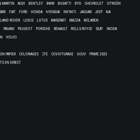
N MARTIN
AUDI
BENTLEY
BMW
BUGATTI
BYD
CHEVROLET
CITROËN
RARI
FIAT
FORD
HONDA
HYUNDAI
INFINITI
JAGUAR
JEEP
KIA
LAND ROVER
LEXUS
LOTUS
MASERATI
MAZDA
MCLAREN
PAGANI
PEUGEOT
PORSCHE
RENAULT
ROLLS-ROYCE
SEAT
SKODA
EN
VOLVO
EN PAPIER
COLORIAGES
ZFE
COVOITURAGE
GOUV
PRIME 2025
TS EN DIRECT