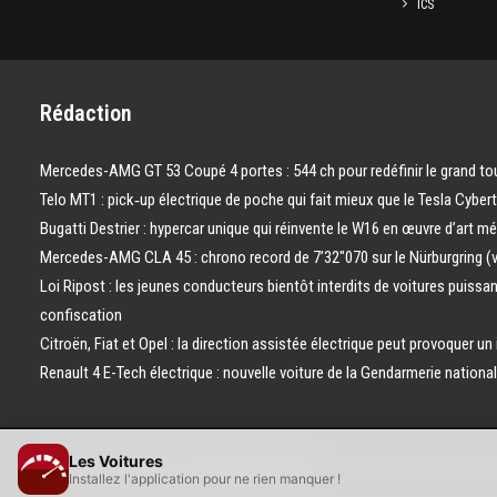
ICS
Rédaction
Mercedes-AMG GT 53 Coupé 4 portes : 544 ch pour redéfinir le grand to
Telo MT1 : pick‑up électrique de poche qui fait mieux que le Tesla Cyber
Bugatti Destrier : hypercar unique qui réinvente le W16 en œuvre d’art m
Mercedes-AMG CLA 45 : chrono record de 7’32″070 sur le Nürburgring (
Loi Ripost : les jeunes conducteurs bientôt interdits de voitures puissa
confiscation
Citroën, Fiat et Opel : la direction assistée électrique peut provoquer un
Renault 4 E-Tech électrique : nouvelle voiture de la Gendarmerie nation
Les Voitures
© 2026 Les Voitures. | Tous droits réservés.
Installez l'application pour ne rien manquer !