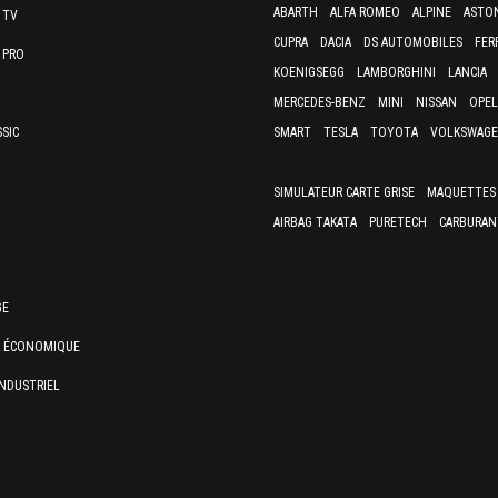
ABARTH
ALFA ROMEO
ALPINE
ASTO
 TV
CUPRA
DACIA
DS AUTOMOBILES
FER
 PRO
KOENIGSEGG
LAMBORGHINI
LANCIA
MERCEDES-BENZ
MINI
NISSAN
OPEL
SSIC
SMART
TESLA
TOYOTA
VOLKSWAG
SIMULATEUR CARTE GRISE
MAQUETTES 
AIRBAG TAKATA
PURETECH
CARBURAN
GE
E ÉCONOMIQUE
NDUSTRIEL