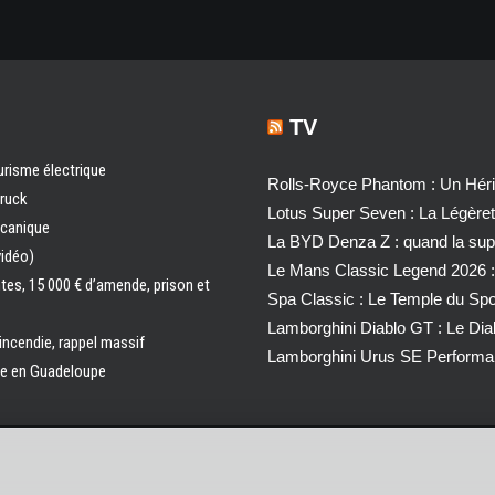
TV
urisme électrique
Rolls-Royce Phantom : Un Héri
truck
Lotus Super Seven : La Légère
écanique
La BYD Denza Z : quand la super
vidéo)
Le Mans Classic Legend 2026 :
ntes, 15 000 € d’amende, prison et
Spa Classic : Le Temple du Sp
Lamborghini Diablo GT : Le Di
 incendie, rappel massif
Lamborghini Urus SE Performa
ale en Guadeloupe