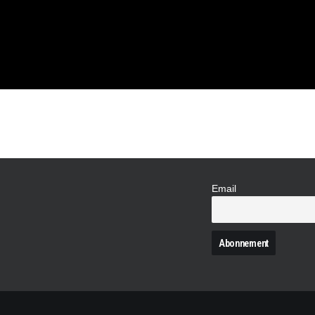
LISATION
NNE ?
Email
N