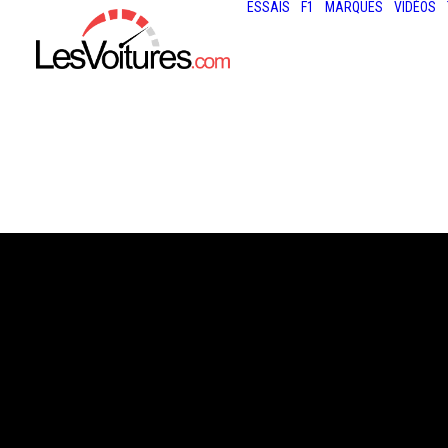
ESSAIS
F1
MARQUES
VIDÉOS
1 décembre 2022
COUPURES
D’ÉLECTRICITÉ :