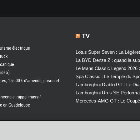
TV
urisme électrique
Lotus Super Seven : La Légère
truck
La BYD Denza Z : quand la super
écanique
Le Mans Classic Legend 2026 :
vidéo)
Spa Classic : Le Temple du Sp
ntes, 15 000 € d’amende, prison et
Lamborghini Diablo GT : Le Di
Lamborghini Urus SE Performa
 incendie, rappel massif
Mercedes-AMG GT : Le Coupé 
ale en Guadeloupe