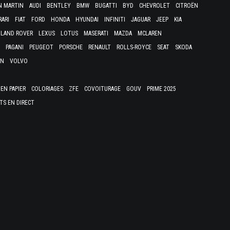
N MARTIN
AUDI
BENTLEY
BMW
BUGATTI
BYD
CHEVROLET
CITROËN
RARI
FIAT
FORD
HONDA
HYUNDAI
INFINITI
JAGUAR
JEEP
KIA
LAND ROVER
LEXUS
LOTUS
MASERATI
MAZDA
MCLAREN
PAGANI
PEUGEOT
PORSCHE
RENAULT
ROLLS-ROYCE
SEAT
SKODA
EN
VOLVO
EN PAPIER
COLORIAGES
ZFE
COVOITURAGE
GOUV
PRIME 2025
TS EN DIRECT