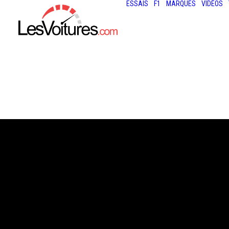
ESSAIS
F1
MARQUES
VIDÉOS
1 décembre 2022
COUPURES
D’ÉLECTRICITÉ :