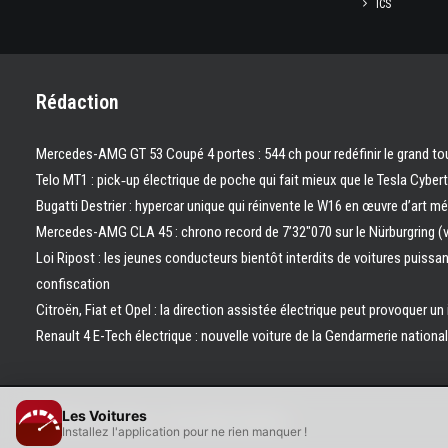
ICS
Rédaction
Mercedes-AMG GT 53 Coupé 4 portes : 544 ch pour redéfinir le grand to
Telo MT1 : pick‑up électrique de poche qui fait mieux que le Tesla Cyber
Bugatti Destrier : hypercar unique qui réinvente le W16 en œuvre d’art m
Mercedes-AMG CLA 45 : chrono record de 7’32″070 sur le Nürburgring (
Loi Ripost : les jeunes conducteurs bientôt interdits de voitures puissa
confiscation
Citroën, Fiat et Opel : la direction assistée électrique peut provoquer un
Renault 4 E-Tech électrique : nouvelle voiture de la Gendarmerie nation
Les Voitures
© 2026 Les Voitures. | Tous droits réservés.
Installez l'application pour ne rien manquer !