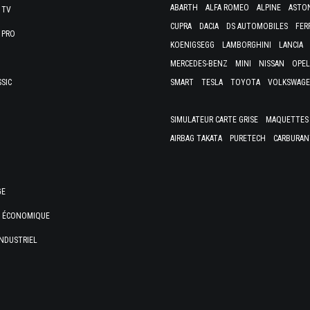
ABARTH
ALFA ROMEO
ALPINE
ASTO
 TV
CUPRA
DACIA
DS AUTOMOBILES
FER
 PRO
KOENIGSEGG
LAMBORGHINI
LANCIA
MERCEDES-BENZ
MINI
NISSAN
OPEL
SSIC
SMART
TESLA
TOYOTA
VOLKSWAG
SIMULATEUR CARTE GRISE
MAQUETTES 
AIRBAG TAKATA
PURETECH
CARBURAN
GE
E ÉCONOMIQUE
NDUSTRIEL