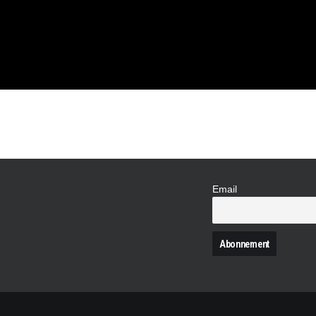
LISATION
NNE ?
Email
N