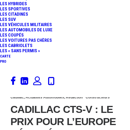
LES HYBRIDES
L’EXTRAVAGANTE
LES SPORTIVES
LES CITADINES
LES SUV
BERLINE DE 649
LES VÉHICULES MILITAIRES
LES AUTOMOBILES DE LUXE
LES COUPÉS
CHEVAUX À L’ESSAI !
LES VOITURES PAS CHÈRES
LES CABRIOLETS
LES « SANS PERMIS »
CARTE
PRO
10 juin 2015
Cadillac
,
Actualités Automobiles
,
Rédaction
Constructeurs
CADILLAC CTS-V : LE
PRIX POUR L’EUROPE