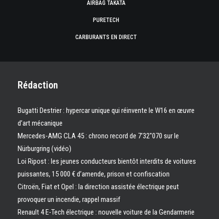
AIRBAG TAKATA
PURETECH
CARBURANTS EN DIRECT
Rédaction
Bugatti Destrier : hypercar unique qui réinvente le W16 en œuvre
d’art mécanique
Mercedes-AMG CLA 45 : chrono record de 7’32″070 sur le
Nürburgring (vidéo)
Loi Ripost : les jeunes conducteurs bientôt interdits de voitures
puissantes, 15 000 € d’amende, prison et confiscation
Citroën, Fiat et Opel : la direction assistée électrique peut
provoquer un incendie, rappel massif
Renault 4 E-Tech électrique : nouvelle voiture de la Gendarmerie