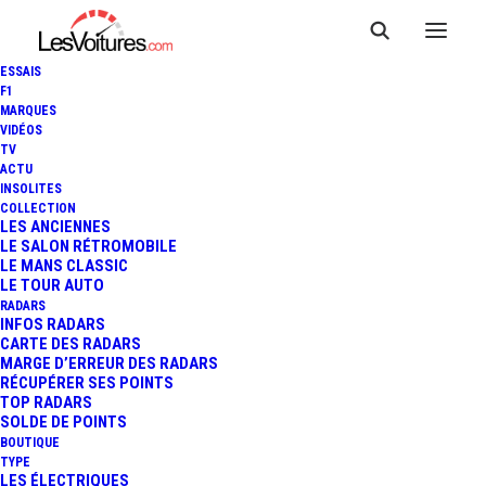
ESSAIS
F1
MARQUES
VIDÉOS
TV
ACTU
INSOLITES
COLLECTION
LES ANCIENNES
LE SALON RÉTROMOBILE
LE MANS CLASSIC
LE TOUR AUTO
RADARS
INFOS RADARS
CARTE DES RADARS
MARGE D’ERREUR DES RADARS
RÉCUPÉRER SES POINTS
TOP RADARS
10 novembre 2015
SOLDE DE POINTS
BOUTIQUE
CADILLAC CTS-V :
TYPE
LES ÉLECTRIQUES