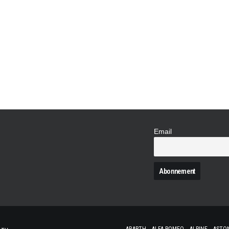
L’ÉDITION 2018 
Organisé depuis 2010 par Peter Auto, l'évén
de voir en piste les plus belles légendes du
circuit Paul Ricard, des voitures de course hi
sur la 9ème…
Email
N