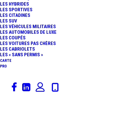
LES HYBRIDES
MERCEDES L’EMPORTE !
LES SPORTIVES
LES CITADINES
LES SUV
RETOUR SUR UNE
LES VÉHICULES MILITAIRES
LES AUTOMOBILES DE LUXE
LES COUPÉS
COURSE INTENSE ET
LES VOITURES PAS CHÈRES
LES CABRIOLETS
DIFFICILE…
LES « SANS PERMIS »
CARTE
PRO
26 juillet 2013
Constructeurs
,
Actualités Automobiles
,
GT3
,
Pilotes
,
Blancpain Endurance Series
,
Sport Auto
,
Lamborghini
,
Aston Martin
,
24 Heures De Spa
,
Rédaction
,
Circuits
24 HEURES DE SPA :