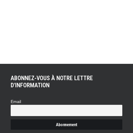
66 ! Voici le nombre de GT3 qui affronteront ce weekend
le toboggan belge. Les 24 Heures de Spa sont est en effet
exclusivement dédiées aux GT3. Le départ de la course
sera donné ce samedi 27 juillet 16H30 ! Apothéose de la
saison de la Blancpain Endurance Series, les "Total 24
Hours of Spa 2013" s'annoncent déjà…
ABONNEZ-VOUS À NOTRE LETTRE
D'INFORMATION
Email