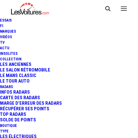
ESSAIS
F1
MARQUES
VIDÉOS
TV
ACTU
INSOLITES
COLLECTION
LES ANCIENNES
LE SALON RÉTROMOBILE
LE MANS CLASSIC
LE TOUR AUTO
RADARS
INFOS RADARS
CARTE DES RADARS
MARGE D’ERREUR DES RADARS
RÉCUPÉRER SES POINTS
TOP RADARS
31 juillet 2013
SOLDE DE POINTS
BOUTIQUE
24 HEURES DE SPA :
TYPE
LES ÉLECTRIQUES