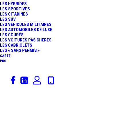
LES HYBRIDES
STAR FRANÇAISE
LES SPORTIVES
LES CITADINES
LES SUV
DÉVOILE SON NOUVEAU
LES VÉHICULES MILITAIRES
LES AUTOMOBILES DE LUXE
LES COUPÉS
VISAGE ET SES TARIFS !
LES VOITURES PAS CHÈRES
LES CABRIOLETS
LES « SANS PERMIS »
CARTE
PRO
11 janvier 2015
Renault
,
Actualités Automobiles
,
Famille
,
Rédaction
,
Constructeurs
,
Catégorie De Véhicules
RENAULT ESPACE :
DES TARIFS ÉLEVÉS