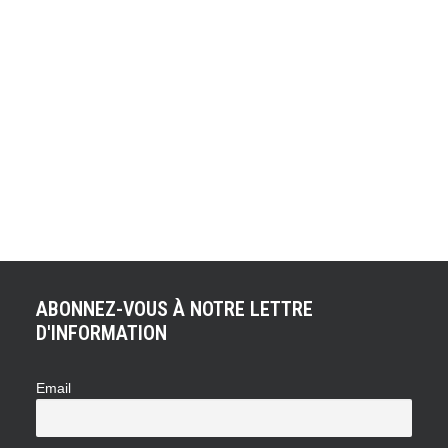
MAIS JUSTIFIÉS !
Ce n’est un scoop pour personne, l’Espace se faisait
vieillissant, très vieillissant. A l’occasion du Mondial de
l’Automobile 2014, Renault a donc présenté la nouvelle
version de son paquebot. Néanmoins aucune indication
ne nous avait été donnée sur les tarifs du monospace
historique devenu aujourd"hui un grand…
ABONNEZ-VOUS À NOTRE LETTRE
D'INFORMATION
Email