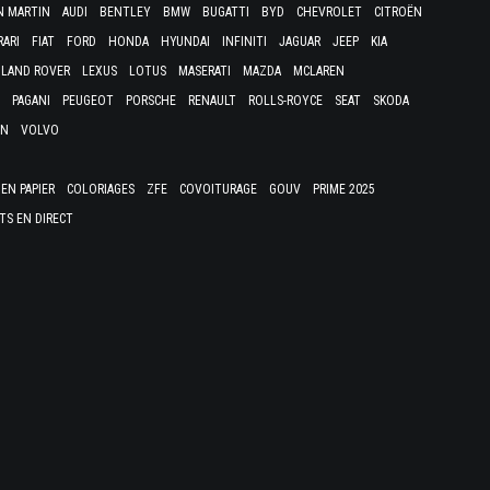
N MARTIN
AUDI
BENTLEY
BMW
BUGATTI
BYD
CHEVROLET
CITROËN
RARI
FIAT
FORD
HONDA
HYUNDAI
INFINITI
JAGUAR
JEEP
KIA
LAND ROVER
LEXUS
LOTUS
MASERATI
MAZDA
MCLAREN
PAGANI
PEUGEOT
PORSCHE
RENAULT
ROLLS-ROYCE
SEAT
SKODA
EN
VOLVO
EN PAPIER
COLORIAGES
ZFE
COVOITURAGE
GOUV
PRIME 2025
TS EN DIRECT