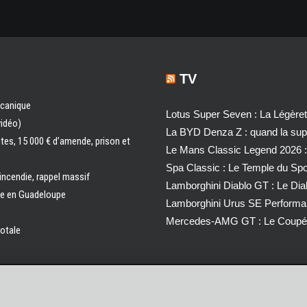
TV
écanique
Lotus Super Seven : La Légère
vidéo)
La BYD Denza Z : quand la super
ntes, 15 000 € d’amende, prison et
Le Mans Classic Legend 2026 :
Spa Classic : Le Temple du Sp
 incendie, rappel massif
Lamborghini Diablo GT : Le Di
ale en Guadeloupe
Lamborghini Urus SE Performa
Mercedes-AMG GT : Le Coupé 
totale