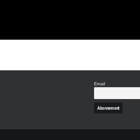
S !
Email
N