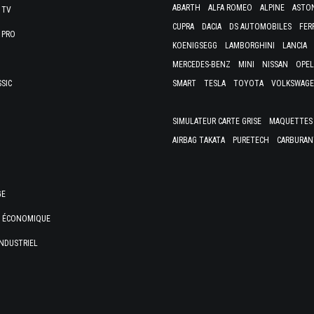
ABARTH
ALFA ROMEO
ALPINE
ASTO
 TV
CUPRA
DACIA
DS AUTOMOBILES
FER
 PRO
KOENIGSEGG
LAMBORGHINI
LANCIA
MERCEDES-BENZ
MINI
NISSAN
OPEL
SSIC
SMART
TESLA
TOYOTA
VOLKSWAG
SIMULATEUR CARTE GRISE
MAQUETTES 
AIRBAG TAKATA
PURETECH
CARBURAN
GE
E ÉCONOMIQUE
NDUSTRIEL