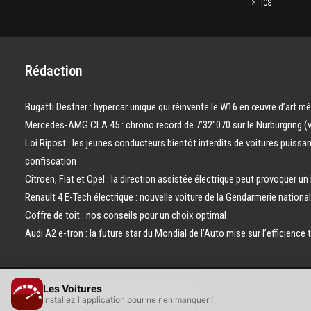
ICS
Rédaction
Bugatti Destrier : hypercar unique qui réinvente le W16 en œuvre d’art m
Mercedes-AMG CLA 45 : chrono record de 7’32″070 sur le Nürburgring (
Loi Ripost : les jeunes conducteurs bientôt interdits de voitures puissa
confiscation
Citroën, Fiat et Opel : la direction assistée électrique peut provoquer un
Renault 4 E-Tech électrique : nouvelle voiture de la Gendarmerie nation
Coffre de toit : nos conseils pour un choix optimal
Audi A2 e-tron : la future star du Mondial de l’Auto mise sur l’efficience 
Les Voitures
© 2026 Les Voitures. | Tous droits réservés.
Installez l'application pour ne rien manquer !