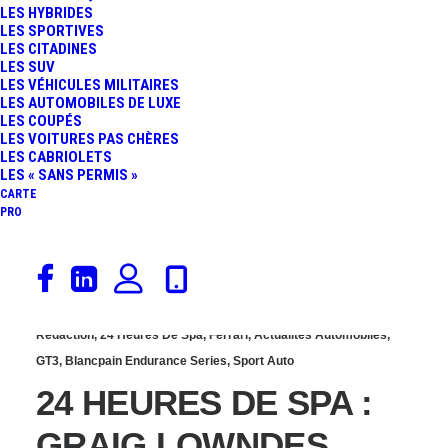
LES HYBRIDES
L’ÉTÉ DES GT3 EN
LES SPORTIVES
LES CITADINES
LES SUV
PHOTOS BY STEVE
LES VÉHICULES MILITAIRES
LES AUTOMOBILES DE LUXE
LES COUPÉS
ARRIGNON…
LES VOITURES PAS CHÈRES
LES CABRIOLETS
LES « SANS PERMIS »
CARTE
PRO
11 juillet 2014
Rédaction
,
24 Heures De Spa
,
Ferrari
,
Actualités Automobiles
,
GT3
,
Blancpain Endurance Series
,
Sport Auto
24 HEURES DE SPA :
GRAIG LOWNDES