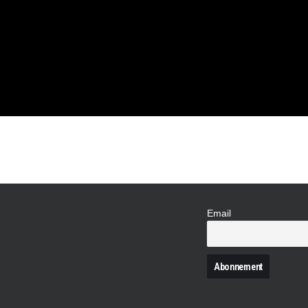
N DE LA
Email
N