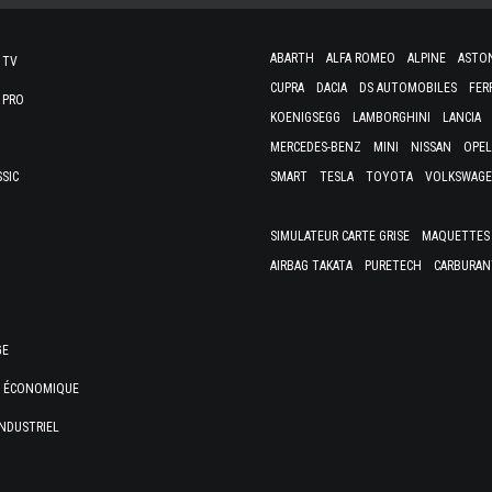
ABARTH
ALFA ROMEO
ALPINE
ASTO
 TV
CUPRA
DACIA
DS AUTOMOBILES
FER
 PRO
KOENIGSEGG
LAMBORGHINI
LANCIA
MERCEDES-BENZ
MINI
NISSAN
OPEL
SSIC
SMART
TESLA
TOYOTA
VOLKSWAG
SIMULATEUR CARTE GRISE
MAQUETTES 
AIRBAG TAKATA
PURETECH
CARBURAN
GE
E ÉCONOMIQUE
NDUSTRIEL