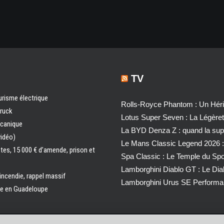
TV
urisme électrique
Rolls-Royce Phantom : Un Héri
truck
Lotus Super Seven : La Légère
écanique
La BYD Denza Z : quand la super
vidéo)
Le Mans Classic Legend 2026 :
ntes, 15 000 € d’amende, prison et
Spa Classic : Le Temple du Sp
Lamborghini Diablo GT : Le Di
 incendie, rappel massif
Lamborghini Urus SE Performa
ale en Guadeloupe