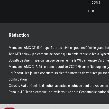
OCMST
ICS
Rédaction
Mercedes-AMG GT 53 Coupé 4 portes : 544 ch pour redéfinir le grand to
Telo MT1 : pick‑up électrique de poche qui fait mieux que le Tesla Cyber
Bugatti Destrier : hypercar unique qui réinvente le W16 en œuvre d’art m
Mercedes-AMG CLA 45 : chrono record de 7’32″070 sur le Nürburgring (
Loi Ripost : les jeunes conducteurs bientôt interdits de voitures puissa
confiscation
Citroën, Fiat et Opel : la direction assistée électrique peut provoquer un
Renault 4 E-Tech électrique : nouvelle voiture de la Gendarmerie nation