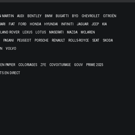
N MARTIN
AUDI
BENTLEY
BMW
BUGATTI
BYD
CHEVROLET
CITROËN
RARI
FIAT
FORD
HONDA
HYUNDAI
INFINITI
JAGUAR
JEEP
KIA
LAND ROVER
LEXUS
LOTUS
MASERATI
MAZDA
MCLAREN
PAGANI
PEUGEOT
PORSCHE
RENAULT
ROLLS-ROYCE
SEAT
SKODA
EN
VOLVO
EN PAPIER
COLORIAGES
ZFE
COVOITURAGE
GOUV
PRIME 2025
TS EN DIRECT