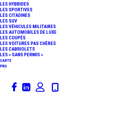
LES HYBRIDES
ENFIN DISPONIBLE
LES SPORTIVES
LES CITADINES
LES SUV
POUR LES VOITURES
LES VÉHICULES MILITAIRES
LES AUTOMOBILES DE LUXE
LES COUPÉS
ANCIENNES GRÂCE À LA
LES VOITURES PAS CHÈRES
LES CABRIOLETS
FFVE
LES « SANS PERMIS »
CARTE
PRO
20 novembre 2023
Actualités Automobiles
,
Voitures De Collection
,
Rédaction
,
Catégorie De Véhicules
VOITURE DE
COLLECTION : LA