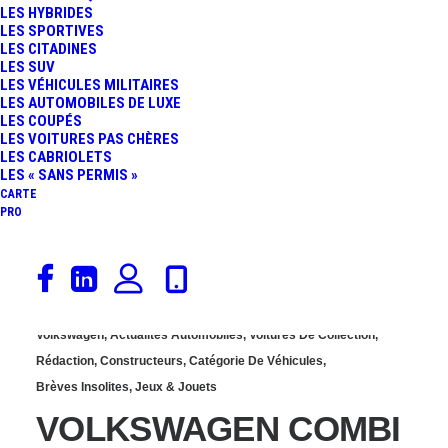
LES HYBRIDES
COMBI T1 100%
LES SPORTIVES
LES CITADINES
LES SUV
ÉLECTRIQUE
LES VÉHICULES MILITAIRES
LES AUTOMOBILES DE LUXE
LES COUPÉS
LES VOITURES PAS CHÈRES
LES CABRIOLETS
LES « SANS PERMIS »
CARTE
PRO
15 février 2019
Volkswagen
,
Actualités Automobiles
,
Voitures De Collection
,
Rédaction
,
Constructeurs
,
Catégorie De Véhicules
,
Brèves Insolites
,
Jeux & Jouets
VOLKSWAGEN COMBI