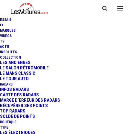
ESSAIS
F1
MARQUES
VIDÉOS
TV
ACTU
VOLKSWAGEN COMBI T2 : DE
INSOLITES
COLLECTION
RETOUR EN LEGO À TAILLE
LES ANCIENNES
LE SALON RÉTROMOBILE
LE MANS CLASSIC
RÉELLE
LE TOUR AUTO
RADARS
INFOS RADARS
CARTE DES RADARS
2 Minutes
|
15 février 2019
MARGE D’ERREUR DES RADARS
RÉCUPÉRER SES POINTS
TOP RADARS
SOLDE DE POINTS
BOUTIQUE
TYPE
LES ÉLECTRIQUES
FR