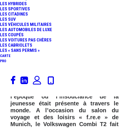
LES HYBRIDES
LES SPORTIVES
LES CITADINES
LES SUV
LES VÉHICULES MILITAIRES
LES AUTOMOBILES DE LUXE
LES COUPÉS
LES VOITURES PAS CHÈRES
LES CABRIOLETS
LES « SANS PERMIS »
CARTE
PRO
Le Volkswagen Combi T2 est sûrement
le véhicule le plus tourné vers
l’évasion sachant qu’il a été produit à
l’époque où l’insouciance de la
jeunesse était présente à travers le
monde. A l’occasion du salon du
voyage et des loisirs « f.re.e » de
Munich, le Volkswagen Combi T2 fait