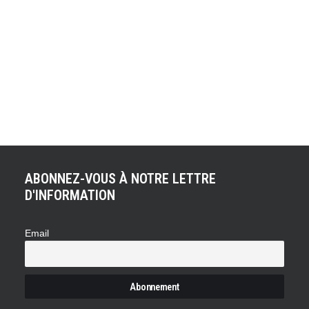
Le Mercedes-Benz G 63 AMG 6X6 n'est plus seul ! Le
préparateur et constructeur Hennessey vient de dévoiler
une version à 6 roues motrices du meilleur pick-up
américain, le F-150 Raptor. Le F-150 Raptor est la voiture
la plus vendue aux Etats-Unis avec environ 65 000 unités
qui s'écoulent chaque mois. Cela a…
ABONNEZ-VOUS À NOTRE LETTRE
D'INFORMATION
Email