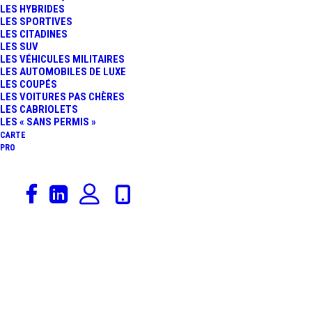
LES HYBRIDES
: ENFIN UN VRAI PICK-UP
LES SPORTIVES
LES CITADINES
LES SUV
POUR L’EUROPE
LES VÉHICULES MILITAIRES
LES AUTOMOBILES DE LUXE
LES COUPÉS
LES VOITURES PAS CHÈRES
LES CABRIOLETS
LES « SANS PERMIS »
CARTE
PRO
12 février 2018
Ford
,
Brèves Insolites
,
Jeux & Jouets
FORD MUSTANG : LE
MODÈLE FASTBACK