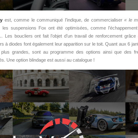
y
est, comme le communiqué l’indique, de commercialiser
« le m
, les suspensions Fox ont été optimisées, comme l’échappement 
c… Les boucliers ont fait l’objet d’un travail de renforcement grâce 
s à diodes font également leur apparition sur le toit. Quant aux 6 jante
s, plus grandes, sont au programme des options ainsi que des f
és. Une option blindage est aussi au catalogue !