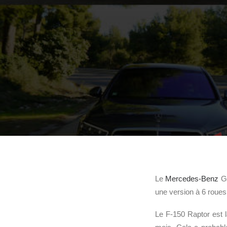
Le
Mercedes-Benz
G
une version à 6 roues
Le F-150 Raptor est l