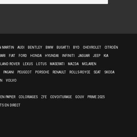
N MARTIN
AUDI
BENTLEY
BMW
BUGATTI
BYD
CHEVROLET
CITROËN
RARI
FIAT
FORD
HONDA
HYUNDAI
INFINITI
JAGUAR
JEEP
KIA
LAND ROVER
LEXUS
LOTUS
MASERATI
MAZDA
MCLAREN
PAGANI
PEUGEOT
PORSCHE
RENAULT
ROLLS-ROYCE
SEAT
SKODA
EN
VOLVO
EN PAPIER
COLORIAGES
ZFE
COVOITURAGE
GOUV
PRIME 2025
TS EN DIRECT