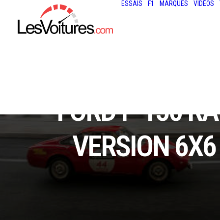
ESSAIS
F1
MARQUES
VIDÉOS
FORD F-150 R
VERSION 6X6