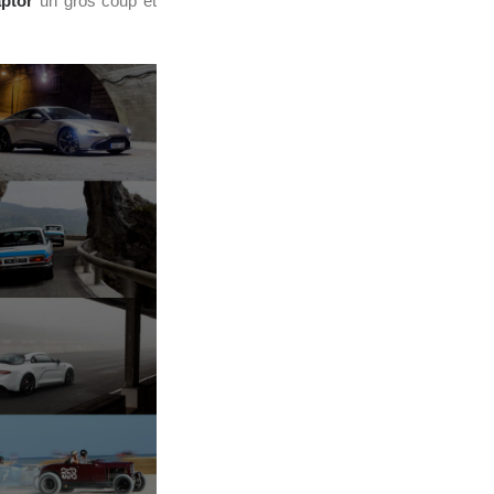
aptor
un gros coup et