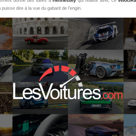
lement donné des idées à
Hennessey
qui réalise avec ce
VelociR
 puisse dire à la vue du gabarit de l’engin.