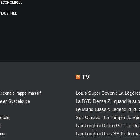
E ÉCONOMIQUE
NDUSTRIEL
TV
 incendie, rappel massif
Lotus Super Seven : La Légère
ale en Guadeloupe
La BYD Denza Z : quand la super
Le Mans Classic Legend 2026 :
totale
Spa Classic : Le Temple du Sp
t
Lamborghini Diablo GT : Le Di
ueur
Lamborghini Urus SE Performa