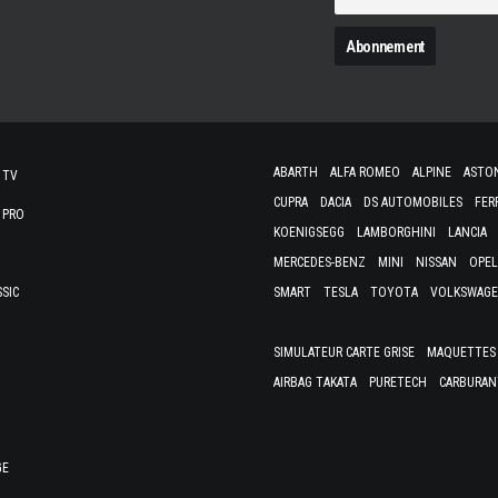
N
ABARTH
ALFA ROMEO
ALPINE
ASTO
 TV
CUPRA
DACIA
DS AUTOMOBILES
FER
 PRO
KOENIGSEGG
LAMBORGHINI
LANCIA
MERCEDES-BENZ
MINI
NISSAN
OPEL
SSIC
SMART
TESLA
TOYOTA
VOLKSWAG
SIMULATEUR CARTE GRISE
MAQUETTES 
AIRBAG TAKATA
PURETECH
CARBURAN
GE