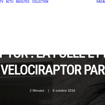
TV
ACTU
INSOLITES
COLLECTION
RADA
LES ANCIENNES
LE SALON RÉTROMOBILE
LE MANS CLASSIC
LE TOUR AUTO
APTOR : LA FOLLE E
 VELOCIRAPTOR PAR
2 Minutes
|
6 octobre 2016