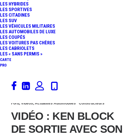
LES HYBRIDES
RSNOW : LE
LES SPORTIVES
LES CITADINES
LES SUV
CROSSOVER PRÊT
LES VÉHICULES MILITAIRES
LES AUTOMOBILES DE LUXE
LES COUPÉS
POUR LA NEIGE GRÂCE
LES VOITURES PAS CHÈRES
LES CABRIOLETS
À DES CHENILLES !
LES « SANS PERMIS »
CARTE
PRO
24 janvier 2015
Ford
,
Vidéos
,
Actualités Automobiles
Constructeurs
VIDÉO : KEN BLOCK
DE SORTIE AVEC SON