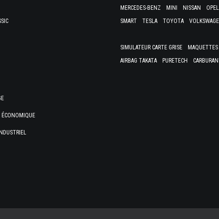
MERCEDES-BENZ
MINI
NISSAN
OPEL
SSIC
SMART
TESLA
TOYOTA
VOLKSWAG
SIMULATEUR CARTE GRISE
MAQUETTES 
AIRBAG TAKATA
PURETECH
CARBURAN
GE
E ÉCONOMIQUE
NDUSTRIEL