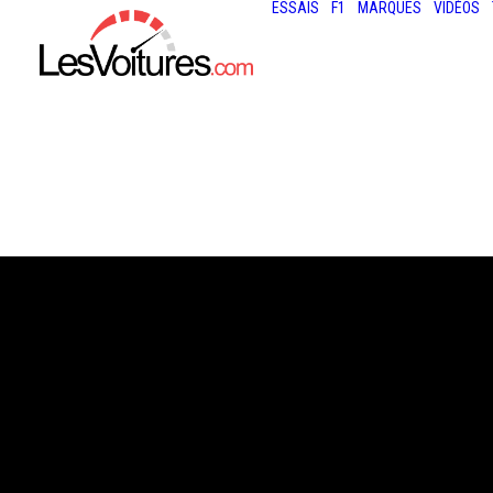
ESSAIS
F1
MARQUES
VIDÉOS
22 mai 2020
F1 : UN GP DE 
VIRTUEL AURA L