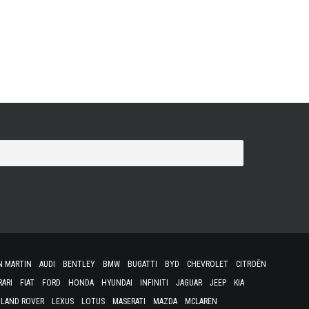
N MARTIN
AUDI
BENTLEY
BMW
BUGATTI
BYD
CHEVROLET
CITROËN
RARI
FIAT
FORD
HONDA
HYUNDAI
INFINITI
JAGUAR
JEEP
KIA
LAND ROVER
LEXUS
LOTUS
MASERATI
MAZDA
MCLAREN