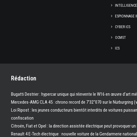
INTELLIGENC
ESPIONNAGE I
CYBER ICS
OCMST
ICS
Rédaction
Bugatti Destrier : hypercar unique qui réinvente le W16 en œuvre d’art m
Mercedes-AMG CLA 45 : chrono record de 7’32″070 sur le Nürburgring (
Loi Ripost : les jeunes conducteurs bientôt interdits de voitures puissa
confiscation
Citroën, Fiat et Opel : la direction assistée électrique peut provoquer un
Renault 4 E-Tech électrique : nouvelle voiture de la Gendarmerie nation