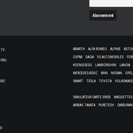
N
ABARTH
ALFA ROMEO
ALPINE
ASTO
 TV
CUPRA
DACIA
DS AUTOMOBILES
FER
 PRO
KOENIGSEGG
LAMBORGHINI
LANCIA
MERCEDES-BENZ
MINI
NISSAN
OPEL
SSIC
SMART
TESLA
TOYOTA
VOLKSWAG
SIMULATEUR CARTE GRISE
MAQUETTES 
AIRBAG TAKATA
PURETECH
CARBURAN
GE