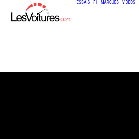
ESSAIS
F1
MARQUES
VIDÉOS
3 juin 2013
BRABUS GL B63
WIDESTAR : DÉ