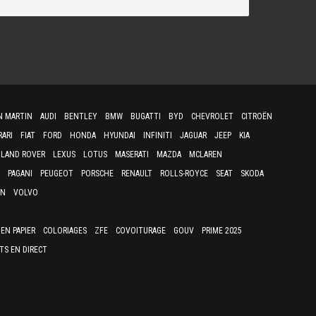
N MARTIN
AUDI
BENTLEY
BMW
BUGATTI
BYD
CHEVROLET
CITROËN
RARI
FIAT
FORD
HONDA
HYUNDAI
INFINITI
JAGUAR
JEEP
KIA
LAND ROVER
LEXUS
LOTUS
MASERATI
MAZDA
MCLAREN
PAGANI
PEUGEOT
PORSCHE
RENAULT
ROLLS-ROYCE
SEAT
SKODA
EN
VOLVO
EN PAPIER
COLORIAGES
ZFE
COVOITURAGE
GOUV
PRIME 2025
TS EN DIRECT