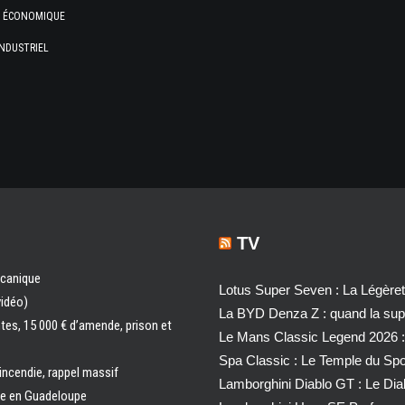
E ÉCONOMIQUE
NDUSTRIEL
TV
écanique
Lotus Super Seven : La Légère
vidéo)
La BYD Denza Z : quand la super
ntes, 15 000 € d’amende, prison et
Le Mans Classic Legend 2026 :
Spa Classic : Le Temple du Sp
 incendie, rappel massif
Lamborghini Diablo GT : Le Di
ale en Guadeloupe