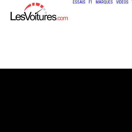
ESSAIS
F1
MARQUES
VIDÉOS
3 juin 2013
BRABUS GL B63
WIDESTAR : DÉ