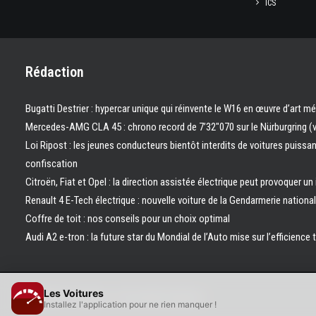
ICS
Rédaction
Bugatti Destrier : hypercar unique qui réinvente le W16 en œuvre d’art m
Mercedes-AMG CLA 45 : chrono record de 7’32″070 sur le Nürburgring (
Loi Ripost : les jeunes conducteurs bientôt interdits de voitures puissa
confiscation
Citroën, Fiat et Opel : la direction assistée électrique peut provoquer un
Renault 4 E-Tech électrique : nouvelle voiture de la Gendarmerie nation
Coffre de toit : nos conseils pour un choix optimal
Audi A2 e-tron : la future star du Mondial de l’Auto mise sur l’efficience 
Les Voitures
© 2026 Les Voitures. | Tous droits réservés.
Installez l'application pour ne rien manquer !