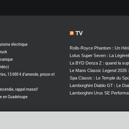
TV
urisme électrique
Rolls-Royce Phantom : Un Héri
truck
Lotus Super Seven : La Légère
écanique
La BYD Denza Z : quand la super
vidéo)
Le Mans Classic Legend 2026 :
ntes, 15 000 € d’amende, prison et
Spa Classic : Le Temple du Sp
Lamborghini Diablo GT : Le Di
 incendie, rappel massif
Lamborghini Urus SE Performa
ale en Guadeloupe