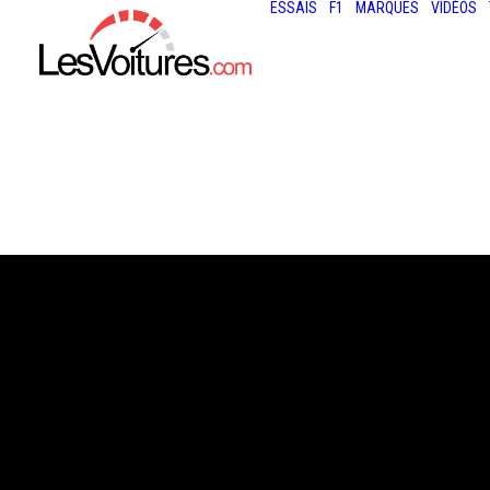
ESSAIS
F1
MARQUES
VIDÉOS
27 février 2019
MERCEDES-AMG 
435 CHEVAUX « 