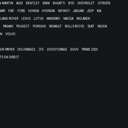
N MARTIN
AUDI
BENTLEY
BMW
BUGATTI
BYD
CHEVROLET
CITROËN
RARI
FIAT
FORD
HONDA
HYUNDAI
INFINITI
JAGUAR
JEEP
KIA
LAND ROVER
LEXUS
LOTUS
MASERATI
MAZDA
MCLAREN
PAGANI
PEUGEOT
PORSCHE
RENAULT
ROLLS-ROYCE
SEAT
SKODA
EN
VOLVO
EN PAPIER
COLORIAGES
ZFE
COVOITURAGE
GOUV
PRIME 2025
TS EN DIRECT