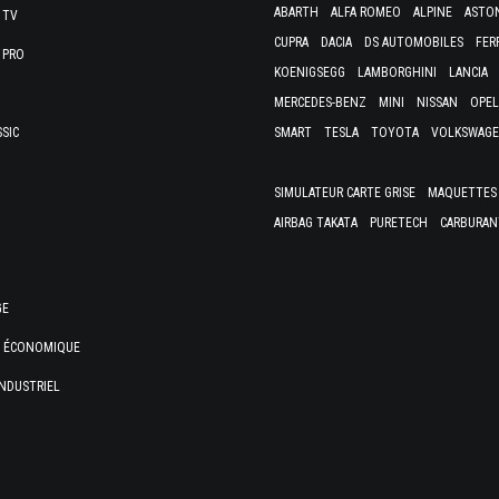
ABARTH
ALFA ROMEO
ALPINE
ASTO
 TV
CUPRA
DACIA
DS AUTOMOBILES
FER
 PRO
KOENIGSEGG
LAMBORGHINI
LANCIA
MERCEDES-BENZ
MINI
NISSAN
OPEL
SSIC
SMART
TESLA
TOYOTA
VOLKSWAG
SIMULATEUR CARTE GRISE
MAQUETTES 
AIRBAG TAKATA
PURETECH
CARBURAN
GE
E ÉCONOMIQUE
NDUSTRIEL