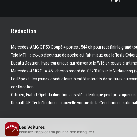
ICS
Rédaction
Mercedes-AMG GT 53 Coupé 4 portes : 544 ch pour redéfinir le grand to
Telo MT1 : pick‑up électrique de poche qui fait mieux que le Tesla Cyber
Bugatti Destrier : hypercar unique qui réinvente le W16 en œuvre d’art m
Mercedes-AMG CLA 45 : chrono record de 7’32″070 sur le Nürburgring (
Loi Ripost : les jeunes conducteurs bientôt interdits de voitures puissa
confiscation
Citroën, Fiat et Opel : la direction assistée électrique peut provoquer un
Renault 4 E-Tech électrique : nouvelle voiture de la Gendarmerie nation
Les Voitures
© 2026 Les Voitures. | Tous droits réservés.
Installez l'application pour ne rien manquer !