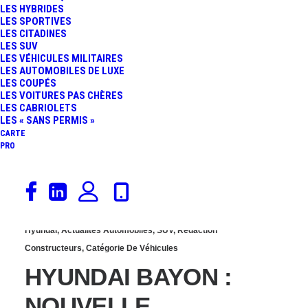
LES HYBRIDES
L/100 KM DE CONSO EN
LES SPORTIVES
LES CITADINES
LES SUV
VILLE, QUE VAUT
LES VÉHICULES MILITAIRES
LES AUTOMOBILES DE LUXE
LES COUPÉS
VRAIMENT LE 1.0 T‑GDI ?
LES VOITURES PAS CHÈRES
LES CABRIOLETS
LES « SANS PERMIS »
CARTE
PRO
2 mars 2021
Hyundai
,
Actualités Automobiles
,
SUV
,
Rédaction
Constructeurs
,
Catégorie De Véhicules
HYUNDAI BAYON :
NOUVELLE