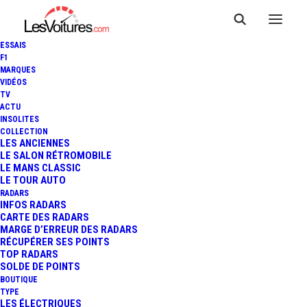
ESSAIS
F1
MARQUES
VIDÉOS
TV
ACTU
INSOLITES
COLLECTION
LES ANCIENNES
LE SALON RÉTROMOBILE
LE MANS CLASSIC
LE TOUR AUTO
RADARS
INFOS RADARS
CARTE DES RADARS
MARGE D’ERREUR DES RADARS
RÉCUPÉRER SES POINTS
TOP RADARS
18 février 2026
SOLDE DE POINTS
BOUTIQUE
HYUNDAI BAYON : 6,6
TYPE
LES ÉLECTRIQUES