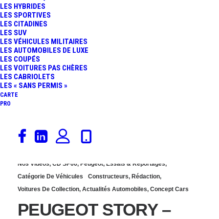
LES HYBRIDES
RECRÉÉS EN MINIATURE
LES SPORTIVES
LES CITADINES
LES SUV
ET EN LEGO
LES VÉHICULES MILITAIRES
LES AUTOMOBILES DE LUXE
LES COUPÉS
LES VOITURES PAS CHÈRES
LES CABRIOLETS
LES « SANS PERMIS »
CARTE
PRO
13 septembre 2019
Nos Vidéos
,
CD SP66
,
Peugeot
,
Essais & Reportages
,
Catégorie De Véhicules
Constructeurs
,
Rédaction
,
Voitures De Collection
,
Actualités Automobiles
,
Concept Cars
PEUGEOT STORY –