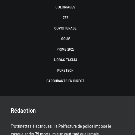
COLORIAGES
ZFE
COVOITURAGE
GOUV
PRIME 2025
AIRBAG TAKATA
PURETECH
CARBURANTS EN DIRECT
Rédaction
Trottinettes électriques : la Préfecture de police impose le
casque après 79 morts, mieux vaut tard que jamais