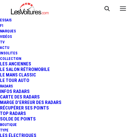
ESSAIS
F1
MARQUES
VIDÉOS
TV
ACTU
INSOLITES
COLLECTION
LES ANCIENNES
LE SALON RÉTROMOBILE
LE MANS CLASSIC
LE TOUR AUTO
RADARS
INFOS RADARS
CARTE DES RADARS
MARGE D’ERREUR DES RADARS
RÉCUPÉRER SES POINTS
TOP RADARS
2 mai 2020
SOLDE DE POINTS
BOUTIQUE
WRC : DES RALLYES
TYPE
LES ÉLECTRIQUES