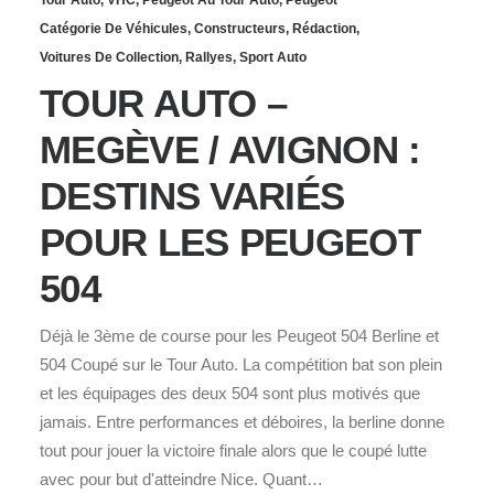
Tour Auto
,
VHC
,
Peugeot Au Tour Auto
,
Peugeot
Catégorie De Véhicules
,
Constructeurs
,
Rédaction
,
Voitures De Collection
,
Rallyes
,
Sport Auto
TOUR AUTO –
MEGÈVE / AVIGNON :
DESTINS VARIÉS
POUR LES PEUGEOT
504
Déjà le 3ème de course pour les Peugeot 504 Berline et
504 Coupé sur le Tour Auto. La compétition bat son plein
et les équipages des deux 504 sont plus motivés que
jamais. Entre performances et déboires, la berline donne
tout pour jouer la victoire finale alors que le coupé lutte
avec pour but d'atteindre Nice. Quant…