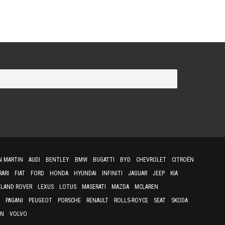
N MARTIN
AUDI
BENTLEY
BMW
BUGATTI
BYD
CHEVROLET
CITROËN
RARI
FIAT
FORD
HONDA
HYUNDAI
INFINITI
JAGUAR
JEEP
KIA
LAND ROVER
LEXUS
LOTUS
MASERATI
MAZDA
MCLAREN
PAGANI
PEUGEOT
PORSCHE
RENAULT
ROLLS-ROYCE
SEAT
SKODA
EN
VOLVO