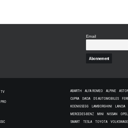
avant et arrière. Les…
Email
N
ABARTH
ALFA ROMEO
ALPINE
ASTO
 TV
CUPRA
DACIA
DS AUTOMOBILES
FER
 PRO
KOENIGSEGG
LAMBORGHINI
LANCIA
MERCEDES-BENZ
MINI
NISSAN
OPEL
SSIC
SMART
TESLA
TOYOTA
VOLKSWAG