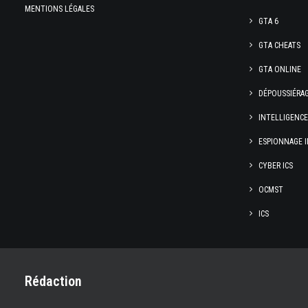
MENTIONS LÉGALES
GTA 6
GTA CHEATS
GTA ONLINE
DÉPOUSSIÉRA
INTELLIGENC
ESPIONNAGE I
CYBER ICS
OCMST
ICS
Rédaction