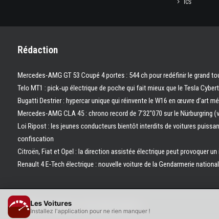
ICS
Rédaction
Mercedes-AMG GT 53 Coupé 4 portes : 544 ch pour redéfinir le grand to
Telo MT1 : pick‑up électrique de poche qui fait mieux que le Tesla Cyber
Bugatti Destrier : hypercar unique qui réinvente le W16 en œuvre d’art m
Mercedes-AMG CLA 45 : chrono record de 7’32″070 sur le Nürburgring (
Loi Ripost : les jeunes conducteurs bientôt interdits de voitures puissa
confiscation
Citroën, Fiat et Opel : la direction assistée électrique peut provoquer un
Renault 4 E-Tech électrique : nouvelle voiture de la Gendarmerie nation
Les Voitures
© 2026 Les Voitures. | Tous droits réservés.
Installez l'application pour ne rien manquer !