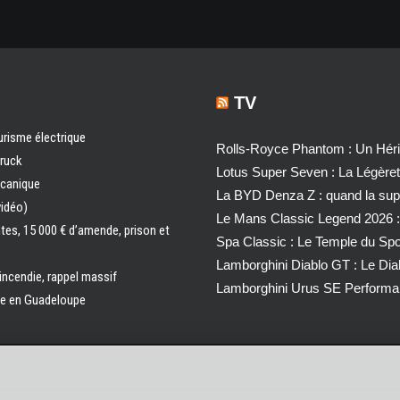
TV
urisme électrique
Rolls-Royce Phantom : Un Héri
truck
Lotus Super Seven : La Légère
écanique
La BYD Denza Z : quand la super
vidéo)
Le Mans Classic Legend 2026 :
ntes, 15 000 € d’amende, prison et
Spa Classic : Le Temple du Sp
Lamborghini Diablo GT : Le Di
 incendie, rappel massif
Lamborghini Urus SE Performa
ale en Guadeloupe