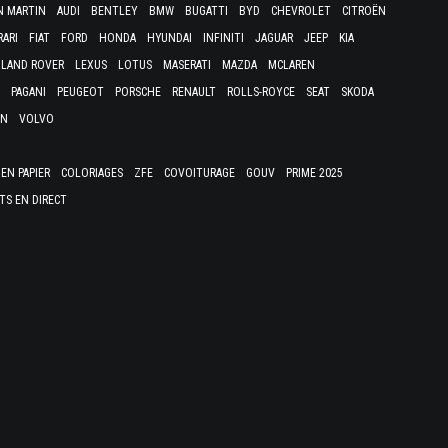
N MARTIN
AUDI
BENTLEY
BMW
BUGATTI
BYD
CHEVROLET
CITROËN
RARI
FIAT
FORD
HONDA
HYUNDAI
INFINITI
JAGUAR
JEEP
KIA
LAND ROVER
LEXUS
LOTUS
MASERATI
MAZDA
MCLAREN
PAGANI
PEUGEOT
PORSCHE
RENAULT
ROLLS-ROYCE
SEAT
SKODA
EN
VOLVO
EN PAPIER
COLORIAGES
ZFE
COVOITURAGE
GOUV
PRIME 2025
TS EN DIRECT