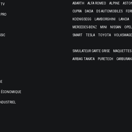
ABARTH
ALFA ROMEO
ALPINE
ASTO
 TV
CUPRA
DACIA
DS AUTOMOBILES
FER
 PRO
KOENIGSEGG
LAMBORGHINI
LANCIA
MERCEDES-BENZ
MINI
NISSAN
OPEL
SSIC
SMART
TESLA
TOYOTA
VOLKSWAG
SIMULATEUR CARTE GRISE
MAQUETTES 
AIRBAG TAKATA
PURETECH
CARBURAN
GE
E ÉCONOMIQUE
NDUSTRIEL