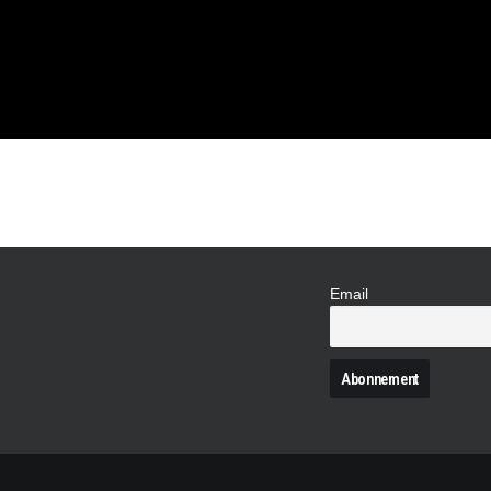
 90ÈME
Email
N