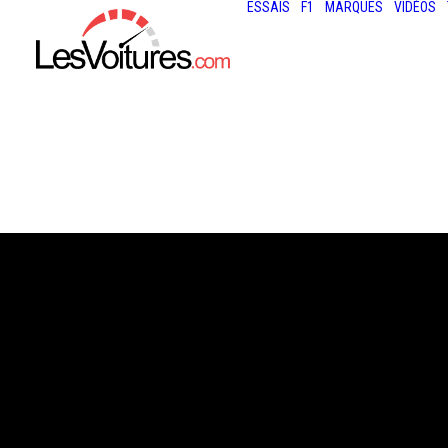
ESSAIS
F1
MARQUES
VIDÉOS
6 juin 2013
24 HEURES DU 
: LE PROGRAM