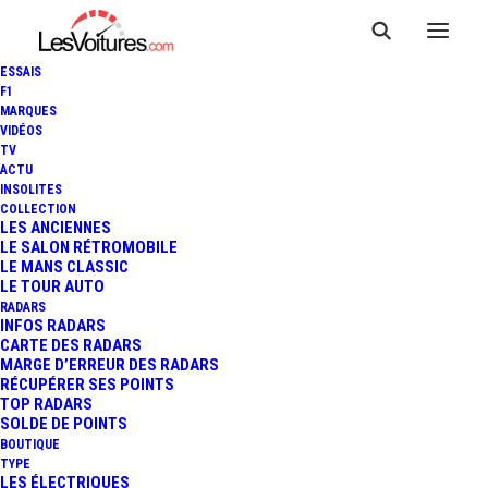
ESSAIS
F1
MARQUES
VIDÉOS
TV
ACTU
INSOLITES
COLLECTION
LES ANCIENNES
LE SALON RÉTROMOBILE
LE MANS CLASSIC
LE TOUR AUTO
RADARS
INFOS RADARS
CARTE DES RADARS
MARGE D’ERREUR DES RADARS
RÉCUPÉRER SES POINTS
TOP RADARS
17 février 2022
SOLDE DE POINTS
BOUTIQUE
LEXUS : 700 KM
TYPE
LES ÉLECTRIQUES